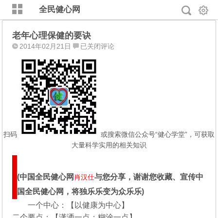
全民健心网
老年心理保健的要诀
老
2014年02月21日
已关闭评论
年
心
理
保
健
的
要
诀
扫码
或搜索微信公众号“健心学堂”，可获取
大量科学实用的相关知识
(中国全民健心网
与您分享，谢谢您收藏、宣传中
肖汉仕
国全民健心网，将独乐乐变为众乐乐)
一个中心：【以健康为中心】
二个要点：【潇洒一点；糊涂一点】