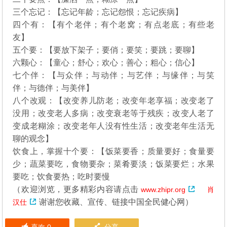
三个忘记：【忘记年龄；忘记怨恨；忘记疾病】
四个有：【有个老伴；有个老窝；有点老底；有些老
友】
五个要：【要放下架子；要俏；要笑；要跳；要聊】
六颗心：【童心；舒心；欢心；善心；粗心；信心】
七个伴：【与众伴；与动伴；与艺伴；与缘伴；与笑
伴；与德伴；与美伴】
八个改观：【改变养儿防老；改变年老享福；改变老了
没用；改变老人多病；改变衰老等于残疾；改变人老了
变成老糊涂；改变老年人没有性生活；改变老年生活无
聊的观念】
饮食上，掌握十个要：【饭菜要香；质量要好；食量要
少；蔬菜要吃，食物要杂；菜肴要淡；饭菜要烂；水果
要吃；饮食要热；吃时要慢
（欢迎浏览，更多精彩内容请点击
www.zhipr.org
肖
谢谢您收藏、宣传、链接中国全民健心网）
汉仕