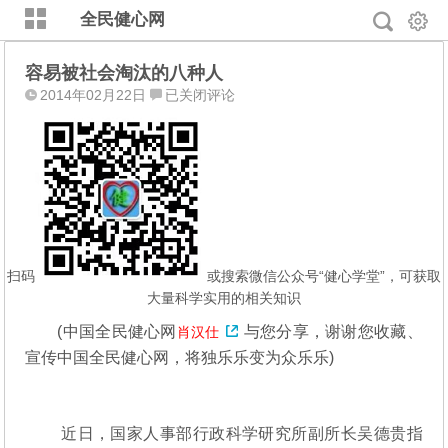
全民健心网
容易被社会淘汰的八种人
容
2014年02月22日
已关闭评论
易
被
社
会
淘
汰
的
八
扫码
或搜索微信公众号“健心学堂”，可获取
种
大量科学实用的相关知识
人
(
中国全民健心网
与您分享，谢谢您收藏、
肖汉仕
宣传中国全民健心网，将独乐乐变为众乐乐)
近日，国家人事部行政科学研究所副所长吴德贵指