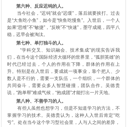
第六种、反应迟钝的人。
当今社会，“迟钝”就会“迟缓”，落后就要挨打。过去
是“大鱼吃小鱼”，如今是“快鱼吃慢鱼”。入世后，一个人
如果“思维”不“敏捷”，“反映”不“快速”，墨守成规，四平八
稳，迟早会被淘汰。
第七种、单打独斗的人。
“学科交叉、知识融会、技术集成”的现实告诉我
们，在当今这个国际经济大循环的世界里，“孤胆英雄”的
时代已经过去，个人的作用在下降，群体的作用在上
升。特别是在入世后，要成就一项事业，靠个把人、少
数人是不行的，需要一支队伍，一个组织，一个群体的
共同奋斗，需要众多人智慧碰撞，团队合作。吴德贵
说，“跑单帮”难成气候，“抱成团”才能打出一片天地。
第八种、不善学习的人。
有些人虽然也想学习，但是不知道学习的方法，不
掌握学习的技术。吴德贵认为，这种人入世后肯定“吃
亏”。处在当今这个学习型社会里，人与人之间的差异，