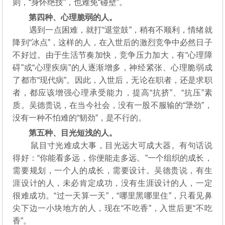
则，“身怀绝技”，也难免“碰壁”。
第四种、心理脆弱的人。
遇到一点困难，就打“退堂鼓”，稍有不顺利，情绪就
降到“冰点”，这样的人，在入世后的激烈竞争中必然日子
不好过。由于生活节奏加快，竞争压力加大，有“心理障
碍”或“心理疾病”的人逐渐增多，神经紧张、心理脆弱成
了都市“现代病”。因此，入世后，无论在职者，还是求职
者，都应该增强心理承受能力，提高“抗挤”、“抗压”素
质。吴德贵说，在当今社会，没有一股不服输的“犟劲”，
没有一种不怕难的“韧劲”，是不行的。
第五种、目光短浅的人。
鼠目寸光难成大事，目光远大可成大器。有句话说
得好：“你能看多远，你便能走多远。”一个组织的成长，
需要规划，一个人的成长，需要设计。吴德贵说，有生
涯设计的人，未必肯定成功，没有生涯设计的人，一定
很难成功。“过一天算一天”，“哪里黑哪里住”，只看见鼻
尖下边一小块地方的人，现在“不吃香”，入世后更“不吃
香”。