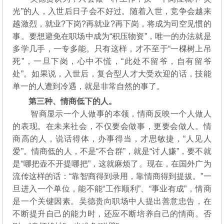
光”的人，入世后日子会不好过。随着入世，竞争会越来
越激烈，就业?下岗?再就业?再下岗，将成为司空见惯的
事。要想避免在职场中成为“积压物资”，唯一的办法就是
多学几手，一专多能。只有这样，才不至于“一棵树上吊
死”，一旦下岗，心中不慌，“此处不留爷，自有留爷
处”。如果说，入世后，复合型人才大受欢迎的话，技能
单一的人遭到冷遇，就是非常自然的事了。
第三种、情商低下的人。
智商显示一个人做事的本领，情商反映一个人做人
的表现。在未来社会，不仅要会做事，更要会做人。情
商高的人，说话得体，办事得当，才思敏捷，“人见人
爱”。情商低的人，不是“不合群”，就是“讨人嫌”，要不就
是“哪把壶不开提哪把”，这就麻烦了。现在，在国外广为
流传这样的话：“靠智商得到录用，靠情商得到提拔。”一
旦进入一个单位，能不能“工作顺利”、“事业有成”，情商
是一个关键因素。吴德贵向职场中人提出善意忠告，在
不断提升自己的能力时，还应不断培养自己的情商。否