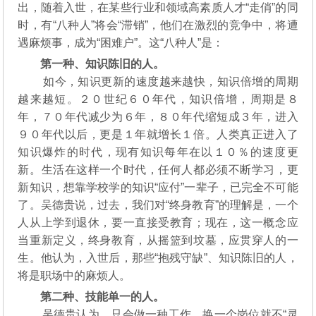
出，随着入世，在某些行业和领域高素质人才“走俏”的同
时，有“八种人”将会“滞销”，他们在激烈的竞争中，将遭
遇麻烦事，成为“困难户”。这“八种人”是：
第一种、知识陈旧的人。
如今，知识更新的速度越来越快，知识倍增的周期
越来越短。２０世纪６０年代，知识倍增，周期是８
年，７０年代减少为６年，８０年代缩短成３年，进入
９０年代以后，更是１年就增长１倍。人类真正进入了
知识爆炸的时代，现有知识每年在以１０％的速度更
新。生活在这样一个时代，任何人都必须不断学习，更
新知识，想靠学校学的知识“应付”一辈子，已完全不可能
了。吴德贵说，过去，我们对“终身教育”的理解是，一个
人从上学到退休，要一直接受教育；现在，这一概念应
当重新定义，终身教育，从摇篮到坟墓，应贯穿人的一
生。他认为，入世后，那些“抱残守缺”、知识陈旧的人，
将是职场中的麻烦人。
第二种、技能单一的人。
吴德贵认为，只会做一种工作，换一个岗位就不“灵