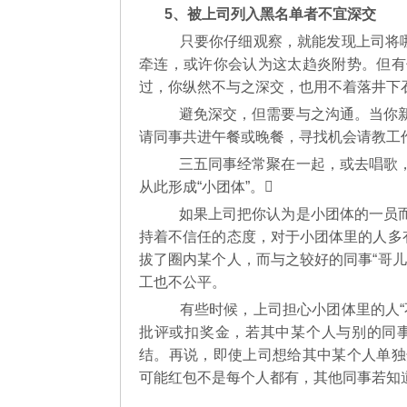
5、被上司列入黑名单者不宜深交
只要你仔细观察，就能发现上司将哪
牵连，或许你会认为这太趋炎附势。但有
过，你纵然不与之深交，也用不着落井下
避免深交，但需要与之沟通。当你新
请同事共进午餐或晚餐，寻找机会请教工
三五同事经常聚在一起，或去唱歌，
从此形成“小团体”。
如果上司把你认为是小团体的一员而
持着不信任的态度，对于小团体里的人多
拔了圈内某个人，而与之较好的同事“哥
工也不公平。
有些时候，上司担心小团体里的人“
批评或扣奖金，若其中某个人与别的同
结。再说，即使上司想给其中某个人单独
可能红包不是每个人都有，其他同事若知