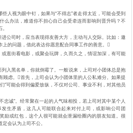
些人视为眼中钉，如果与“不得志”者走得太近，可能会受到
什么办法，难道你不担心自己会受牵连而影响到晋升吗？不
石。
进公司时，应当表现得友善大方，主动与人交际。比如：邀
作上的问题，借此表达你愿意配合同事工作的善意。
或逛街看电影，或聚会玩牌，久而久之，情谊加深，有可能
列入黑名单，你就倒霉了。一般说来，上司对小团体总是抱
有顾虑。首先，上司会认为小团体里的人公私难分。如果提
儿们”可能会得到偏爱放纵，不仅对公司、事业不利，对其他员
不忠诚”。经常聚在一起的人气味相投，若上司对其中某个人
事发生矛盾，这几人可能联合起来对付上司，或影响公司团
奖励或红包，这个人很可能就会泄漏给圈内的朋友知道。很
道定会认为上司不公。