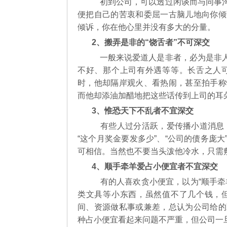
初到公司，可以透过闲谈而与同事沟
便把自己的苦衷和委屈一古脑儿地向你倾
倾诉，你在他心里并没有多大的分量。
2、搬弄是非的“饶舌者”不可深交
一般来说爱道人是非者，必为是非人
不好、那个上司有外遇等等。长舌之人
时，他却隔岸观火、看热闹，甚至拍手称
而他却添油加醋地把这些话传到上司的耳
3、惟恐天下不乱者不宜深交
有些人过分活跃，爱传播小道消息，制
“这个月奖金要发多少”、“公司的债务庞
可相信。当然也不要当头泼他冷水，只需敷
4、顺手牵羊爱占小便宜者不宜深交
有的人喜欢贪小便宜，以为“顺手牵
类文具等小东西，虽然值不了几个钱，
间、资源做私事或兼差，总认为公司给的
种占小便宜看起来问题不严重，但公司一