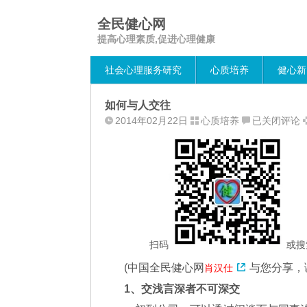
全民健心网
提高心理素质,促进心理健康
社会心理服务研究
心质培养
健心新
如何与人交往
如
2014年02月22日
心质培养
已关闭评论
何
与
人
交
往
扫码
或搜
(
中国全民健心网
与您分享，
肖汉仕
1、交浅言深者不可深交