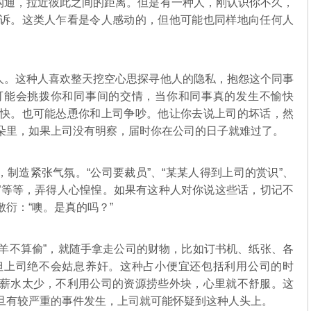
通，拉近彼此之间的距离。但是有一种人，刚认识你不久，
诉。这类人乍看是令人感动的，但他可能也同样地向任何人
。这种人喜欢整天挖空心思探寻他人的隐私，抱怨这个同事
可能会挑拨你和同事间的交情，当你和同事真的发生不愉快
快。也可能怂恿你和上司争吵。他让你去说上司的坏话，然
朵里，如果上司没有明察，届时你在公司的日子就难过了。
造紧张气氛。“公司要裁员”、“某某人得到上司的赏识”、
大”等等，弄得人心惶惶。如果有这种人对你说这些话，切记不
衍：“噢。是真的吗？”
羊不算偷”，就随手拿走公司的财物，比如订书机、纸张、各
但上司绝不会姑息养奸。这种占小便宜还包括利用公司的时
薪水太少，不利用公司的资源捞些外块，心里就不舒服。这
旦有较严重的事件发生，上司就可能怀疑到这种人头上。