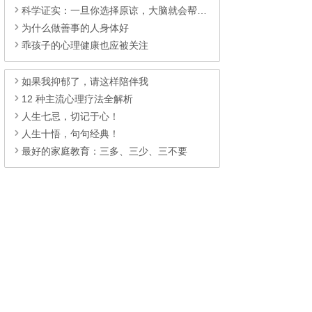
科学证实：一旦你选择原谅，大脑就会帮你清理掉所有伤痛
为什么做善事的人身体好
乖孩子的心理健康也应被关注
如果我抑郁了，请这样陪伴我
12 种主流心理疗法全解析
人生七忌，切记于心！
人生十悟，句句经典！
最好的家庭教育：三多、三少、三不要