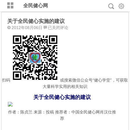
全民健心网
关于全民健心实施的建议
关
2012年08月06日
已关闭评论
于
全
民
健
心
实
施
的
扫码
或搜索微信公众号“健心学堂”，可获取
建
大量科学实用的相关知识
议
关于全民健心实施的建议
作者：陈贞兰 来源：投稿 推荐者：中国全民健心网肖汉仕推
荐