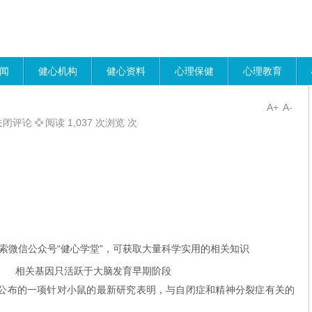
闻
健心机构
健心资料
心理保健
心理教育
A+
A-
关闭评论
阅读 1,037 次浏览 次
索微信公众号“健心学堂”，可获取大量科学实用的相关知识
只活跃于大脑发育早期阶段
公布的一项针对小鼠的最新研究表明，与自闭症和精神分裂症有关的