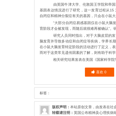
新
由英国牛津大学、伦敦国王学院和帝国
成
基因表达情况进行了研究，这一发育过程从15
果
自闭症和精神分裂症有关的基因，只会在小鼠大脑发
“大部分自闭症易感基因仅在小鼠大脑
育阶段才会被发现，而随后就很难再被确认”。
研究人员同时指出，对于大脑皮层的发
脑发育并导致多动症和自闭症等疾病，学界长
在小鼠大脑发育特定阶段的活动进行了定义，表
而对于这类常见遗传因素的了解，则有助于科学
相关研究结果发表在美国《国家科学院
喜欢
0
标签：
版权声明：
本站原创文章，由发表在
社
转载请注明：
英国公布精神及心理疾病研