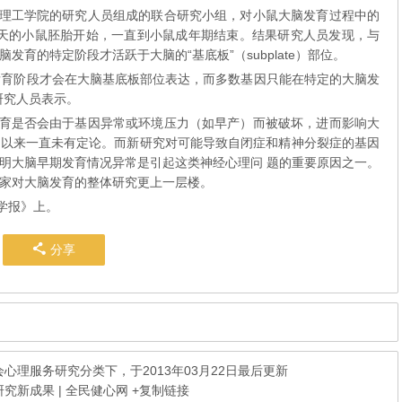
理工学院的研究人员组成的联合研究小组，对小鼠大脑发育过程中的
 天的小鼠胚胎开始，一直到小鼠成年期结束。结果研究人员发现，与
育的特定阶段才活跃于大脑的“基底板”（subplate）部位。
发育阶段才会在大脑基底板部位表达，而多数基因只能在特定的大脑发
研究人员表示。
育是否会由于基因异常或环境压力（如早产）而被破坏，进而影响大
期以来一直未有定论。而新研究对可能导致自闭症和精神分裂症的基因
明大脑早期发育情况异常是引起这类神经心理问 题的重要原因之一。
家对大脑发育的整体研究更上一层楼。
学报》上。
分享
会心理服务研究
分类下，于2013年03月22日最后更新
究新成果 | 全民健心网
+复制链接