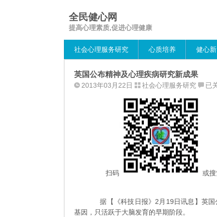
全民健心网
提高心理素质,促进心理健康
社会心理服务研究
心质培养
健心新
英国公布精神及心理疾病研究新成果
英
2013年03月22日
社会心理服务研究
已
国
公
布
精
神
及
心
理
扫码
或搜
疾
相关基因
病
据【《科技日报》2月19日讯息】英国
研
基因，只活跃于大脑发育的早期阶段。
究