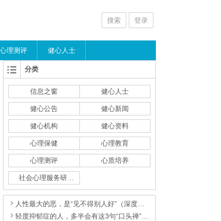
搜索
登录
心理测评
健心人士
分类
信息之窗
健心人士
健心公告
健心新闻
健心机构
健心资料
心理保健
心理教育
心理测评
心质培养
社会心理服务研究
人性最大的恶，是“见不得别人好”（深度好文）
轻度抑郁症的人，多半会有这3句“口头禅”，希望你一句都没说过