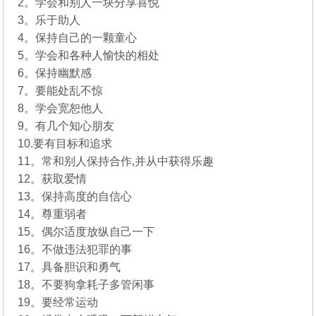
2。学会和别人一块分享喜悦
3。乐于助人
4。保持自己的一颗童心
5。学会和各种人愉快的相处
6。保持幽默感
7。要能处乱不惊
8。学会宽恕他人
9。有几个知心朋友
10.要有目标和追求
11。常和别人保持合作,并从中获得乐趣
12。获取爱情
13。保持高度的自信心
14。尊重弱者
15。偶尔适度放纵自己一下
16。不做违法犯罪的事
17。具备胆识和勇气
18。不要狗拿耗子多管闲事
19。要经常运动