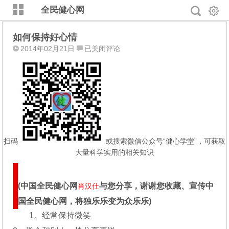
全民健心网
如何保持好心情
如
2014年02月21日
已关闭评论
何
保
持
好
心
情
扫码
或搜索微信公众号“健心学堂”，可获取
大量科学实用的相关知识
(中国全民健心网
与您分享，谢谢您收藏、宣传中
肖汉仕
国全民健心网，将独乐乐变为众乐乐)
1。经常保持微笑