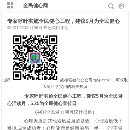
全民健心网
专家呼吁实施全民健心工程，建议5月为全民健心
专
2012年08月06日
已关闭评论
家
呼
吁
实
施
全
民
健
扫码
或搜索微信公众号“健心学堂”，可获取
心
大量科学实用的相关知识
工
专家呼吁实施全民健心工程，建议5月为全民健
程，
心活动月，5.25为全民健心宣传日
建
议
(中国全民健心网肖汉仕报道）
5
心理素质是其他素质发展的基础，心理素质低下
月
难以成为成功者；心理健康是健康的另一半，心理不健
为