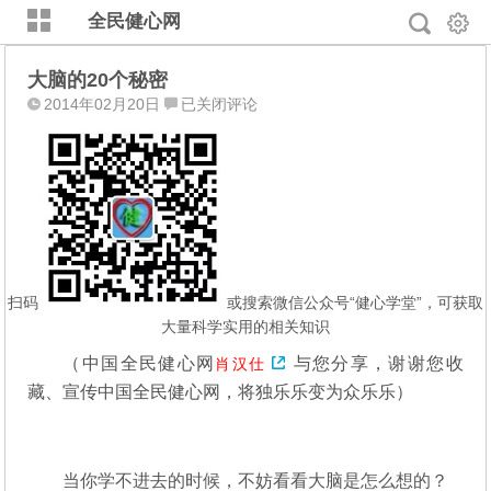
全民健心网
大脑的20个秘密
大
2014年02月20日
已关闭评论
脑
的
20
个
秘
密
扫码
或搜索微信公众号“健心学堂”，可获取
大量科学实用的相关知识
（
中国全民健心网
与您分享，谢谢您收
肖汉仕
藏、宣传中国全民健心网，将独乐乐变为众乐乐
）
当你学不进去的时候，不妨看看大脑是怎么想的？