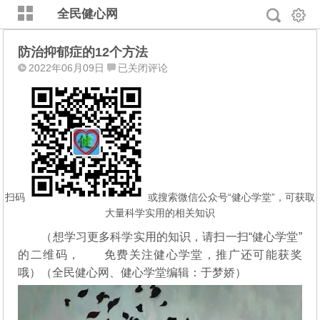
全民健心网
防治抑郁症的12个方法
防
2022年06月09日
已关闭评论
治
抑
郁
症
的
12
个
方
扫码
或搜索微信公众号“健心学堂”，可获取
法
大量科学实用的相关知识
（想学习更多科学实用的知识，请扫一扫“健心学堂”
的二维码，
免费关注健心学堂，推广还可能获奖
哦）（全民健心网、健心学堂编辑：于梦娇）