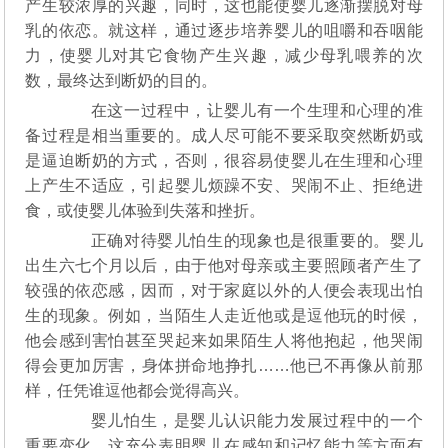
产生较浓厚的兴趣，同时，这也能使婴儿逐渐摆脱对母
乳的依恋。就这样，通过逐步培养婴儿的咀嚼和吞咽能
力，使婴儿对其它食物产生兴趣，减少母乳喂养的次
数，最终达到断奶的目的。
在这一过程中，让婴儿有一个生理和心理的准
备过程是相当重要的。成人尽可能不要采取突然断奶或
是逼迫断奶的方式，否则，很容易使婴儿在生理和心理
上产生不适应，引起婴儿烦躁不安、哭闹不止、拒绝进
食，或使婴儿体验到失落和挫折。
正确对待婴儿怕生的现象也是很重要的。婴儿
出生六七个月以后，由于他对母亲或主要照顾者产生了
较强的依恋感，因而，对于家庭以外的人便会表现出怕
生的现象。例如，当陌生人走近他或是逗他玩的时候，
他会感到害怕甚至哭起来如果陌生人将他抱起，他哭闹
得会更加厉害，身体拼命地挣扎……他已不再像从前那
样，任凭谁逗他都会觉得高兴。
婴儿怕生，是婴儿认识能力发展过程中的一个
重要变化，这充分表明婴儿在感知和记忆能力等方面有