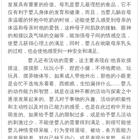
发展具有重要的价值。母乳是婴儿最理想的食品，它不
仅有利于婴儿身体的发育和健康，而且，当婴儿躺在母
亲温暖的怀抱中吃奶的时候，还能使婴儿感受到母亲的
体温和母亲对他的爱抚，这种母子间肌肤的接触、眼神
的相接以及气味的交融等，能加强母子间的情感交流，
使婴儿获得心理上的满足，同时，婴儿在吮吸母亲乳头
的过程，也会使他感受到一种安全和满足。
婴儿还有活动的需要，这主要表现在:他喜欢摸
摸这、摸摸那，玩玩小手、蹬蹬小腿，不停地爬动、玩
玩具、摆弄物体等。如果成人带他外出，那他的小眼更
是会忙不迭地东看看、西瞧瞧，生怕漏掉什么……婴儿
的动作能力和智慧，就是在这种不断的活动与探索之中
逐渐发展起来的。婴儿对于事物的兴趣、活动的积极性
和主动性以及对自己能力的感受，也是在此过程中开始
萌发的。如果给予婴儿的限制过多，或是给予婴儿活动
的刺激过少，不能使婴儿的需要得到满足，则很可能使
婴儿神情变得呆板，行为变得退缩、被动，各方面能力
的发展较差，对自己缺乏信心，或是表现出发怒、反抗