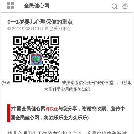
全民健心网
0一1岁婴儿心理保健的重点
0
2014年02月21日
已关闭评论
一
1
岁
婴
儿
心
理
保
扫码
或搜索微信公众号“健心学堂”，可获取
健
大量科学实用的相关知识
的
重
点
(中国全民健心网
与您分享，谢谢您收藏、宣传中
肖汉仕
国全民健心网，将独乐乐变为众乐乐)
幼儿心理卫生工作的内容相当广泛，凡是能维护和增进