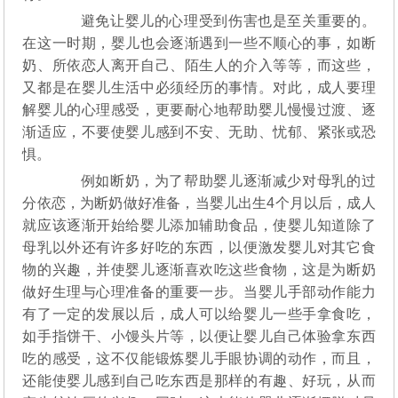
避免让婴儿的心理受到伤害也是至关重要的。
在这一时期，婴儿也会逐渐遇到一些不顺心的事，如断
奶、所依恋人离开自己、陌生人的介入等等，而这些，
又都是在婴儿生活中必须经历的事情。对此，成人要理
解婴儿的心理感受，更要耐心地帮助婴儿慢慢过渡、逐
渐适应，不要使婴儿感到不安、无助、忧郁、紧张或恐
惧。
例如断奶，为了帮助婴儿逐渐减少对母乳的过
分依恋，为断奶做好准备，当婴儿出生4个月以后，成人
就应该逐渐开始给婴儿添加辅助食品，使婴儿知道除了
母乳以外还有许多好吃的东西，以便激发婴儿对其它食
物的兴趣，并使婴儿逐渐喜欢吃这些食物，这是为断奶
做好生理与心理准备的重要一步。当婴儿手部动作能力
有了一定的发展以后，成人可以给婴儿一些手拿食吃，
如手指饼干、小馒头片等，以便让婴儿自己体验拿东西
吃的感受，这不仅能锻炼婴儿手眼协调的动作，而且，
还能使婴儿感到自己吃东西是那样的有趣、好玩，从而