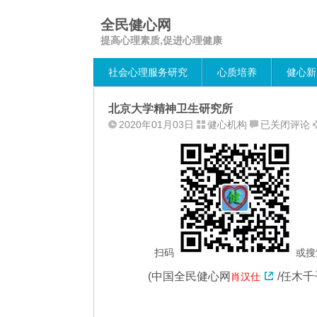
全民健心网
提高心理素质,促进心理健康
社会心理服务研究
心质培养
健心新
北京大学精神卫生研究所
北
2020年01月03日
健心机构
已关闭评论
京
大
学
精
神
卫
生
研
扫码
或搜
究
(
中国全民健心网
/任木
肖汉仕
所