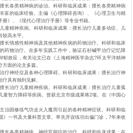
擅长各类精神病的诊治。科研和临床成果：擅长各类精神病
丰富的临床经验。主编《心理障碍咨询》、《心理卫生与精
手册》、《现代心理治疗手册》等专业书籍。
儿童精神疾病。科研和临床成果：擅长治疗儿童多动症、儿
有较高水平。
擅长情感性精神病及其他精神疾病的药物治疗。科研和临床
的药物治疗。在多年实践工作中，验证石杉碱甲治疗记忆障
抑郁效应，有关论文已在《上海精神医学杂志?环太平洋精神
疗方面的论文多篇。
治疗神经症及各种心理障碍。科研和临床成果：擅长治疗神
治疗具有独到见解。
擅长治疗儿童精神疾病。科研和临床成果：擅长治疗儿童孤
儿童智力障碍等疾病。曾获北京市级成果将2项。在《中国心
主治因修练气功走火入魔而引起的各种精神症状。科研和临
观》一书及大量科普文章。率先开设练功出偏门诊，7年来收
擅长各类精神病、神经官能症的治疗。科研和临床成果：在