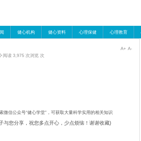
闻
健心机构
健心资料
心理保健
心理教育
A+
A-
阅读 3,975 次浏览 次
索微信公众号“健心学堂”，可获取大量科学实用的相关知识
千子与您分享，
祝您多点开心，少点烦恼！谢谢收藏
)