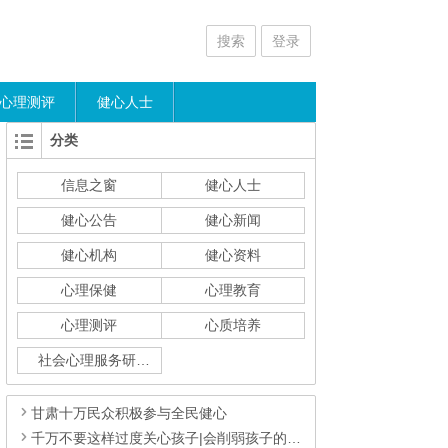
搜索
登录
心理测评
健心人士
分类
信息之窗
健心人士
健心公告
健心新闻
健心机构
健心资料
心理保健
心理教育
心理测评
心质培养
社会心理服务研究
甘肃十万民众积极参与全民健心
千万不要这样过度关心孩子|会削弱孩子的主动性、​注意力，抑制孩子的生命力…..