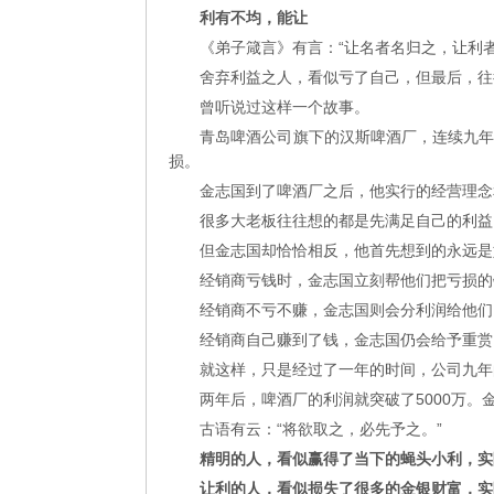
利有不均，能让
《弟子箴言》有言：“让名者名归之，让利者
舍弃利益之人，看似亏了自己，但最后，往
曾听说过这样一个故事。
青岛啤酒公司旗下的汉斯啤酒厂，连续九
损。
金志国到了啤酒厂之后，他实行的经营理念
很多大老板往往想的都是先满足自己的利益
但金志国却恰恰相反，他首先想到的永远是
经销商亏钱时，金志国立刻帮他们把亏损的
经销商不亏不赚，金志国则会分利润给他们
经销商自己赚到了钱，金志国仍会给予重赏
就这样，只是经过了一年的时间，公司九年
两年后，啤酒厂的利润就突破了5000万。
古语有云：“将欲取之，必先予之。”
精明的人，看似赢得了当下的蝇头小利，实
让利的人，看似损失了很多的金银财富，实