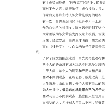
有个高赞回答是：“拥有宽广的胸怀，能够
面对不合之言，敞开胸怀，虚心接纳，是人
作家白先勇和主持人陈文茜是很好的朋友，
有一次，白先勇编演的《牡丹亭》一上演，
作为白先勇的好朋友，陈文茜也听到了这个
大家都以为陈文茜会为好友送上祝福。但现
后来，经过交流，白先勇才明白，陈文茜的
而在《牡丹亭》中，白先勇给予了爱情最
利。
了解了陈文茜的想法后，白先勇再也没有和
两个人的关系没有因为观念不同就受到影响
生于人间，每个人的境遇和经历大相径庭。
面对不同的观点，互相包容，彼此欣赏，是
人生海海，山山而川，每个人都有自己的观
为人处世中，最忌讳的就是用自己的尺子去
面对与自己不同的观点，愚蠢的人总想用自
而聪明的人，允许别人与自己不同，能够尊