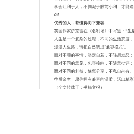
学会让利于人，不拘泥于眼前小利，才能逢
04
优秀的人，都懂得向下兼容
英国作家萨克雷在《名利场》中写道：
“生
人生是一个复杂的过程，不同的生活态度，
漫漫人生路，请把自己调成“兼容模式”。
面对不顺的事情，淡定自若，不轻易发怒；
面对不同的意见，包容接纳，不随意批评；
面对不同的利益，慷慨分享，不私自占有。
往后余生，愿你拥有兼容的温柔，活出精彩
（全文转载于：书摘文报）
喜欢
0
标签：