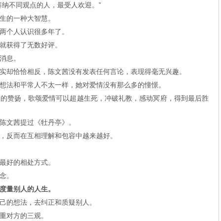
容纳不同观点的人，最受人欢迎。”
生的一种大智慧。
两个人认识很多年了。
就获得了无数好评。
消息。
实却恰恰相反，陈文茜没有发表任何言论，表现得毫无兴趣。
想法和平常人不太一样，她对爱情没有那么多的憧憬。
高的赞扬，歌颂爱情可以超越生死，冲破礼教，感动冥府，得到最后胜
陈文茜提过《牡丹亭》。
，反而在互相理解和包容中越来越好。
最好的相处方式。
念。
度量别人的人生。
己的想法，去纠正和质疑别人。
重对方的三观。