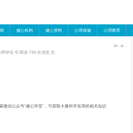
闻
健心机构
健心资料
心理保健
心理教育
A+
A-
关闭评论
阅读 734 次浏览 次
：
、
、
索微信公众号“健心学堂”，可获取大量科学实用的相关知识