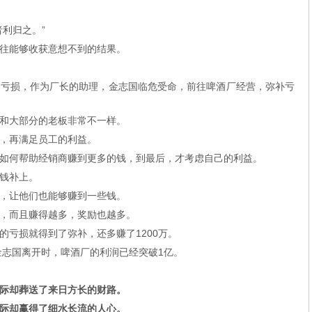
利归之。”
往能够收获意想不到的结果。
年亏损，作为厂长的助理，金志国临危受命，前往啤酒厂经营，弥补亏
和大部分的老板非常不一样。
，再满足员工的利益。
如何帮助经销商赚到更多的钱，到最后，才考虑自己的利益。
钱补上。
，让他们也能够赚到一些钱。
，而且赚得越多，奖励也越多。
的亏损就得到了弥补，还多赚了1200万。
金志国离开时，啤酒厂的利润已经突破1亿。
际却葬送了来日方长的财路。
际却赢得了细水长流的人心。