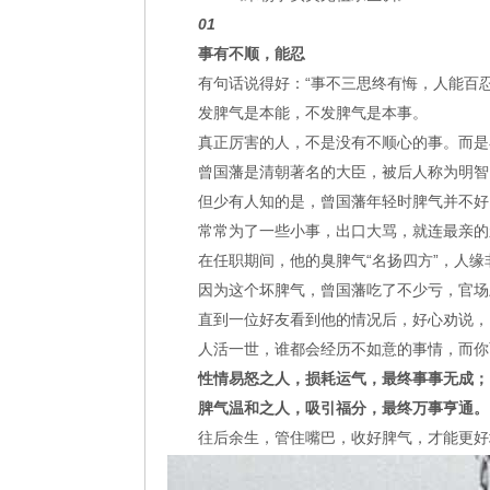
01
事有不顺，能忍
有句话说得好：“事不三思终有悔，人能百忍
发脾气是本能，不发脾气是本事。
真正厉害的人，不是没有不顺心的事。而是
曾国藩是清朝著名的大臣，被后人称为明智
但少有人知的是，曾国藩年轻时脾气并不好
常常为了一些小事，出口大骂，就连最亲的
在任职期间，他的臭脾气“名扬四方”，人
因为这个坏脾气，曾国藩吃了不少亏，官场
直到一位好友看到他的情况后，好心劝说，
人活一世，谁都会经历不如意的事情，而你
性情易怒之人，损耗运气，最终事事无成；
脾气温和之人，吸引福分，最终万事亨通。
往后余生，管住嘴巴，收好脾气，才能更好