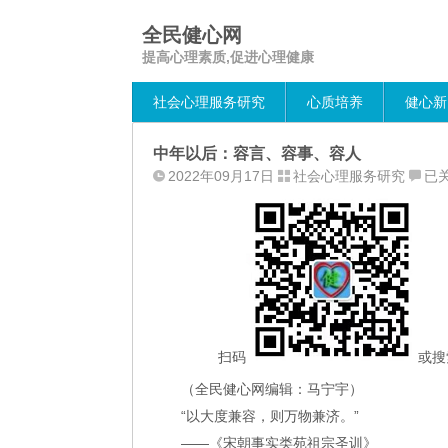
全民健心网
提高心理素质,促进心理健康
社会心理服务研究
心质培养
健心新
中年以后：容言、容事、容人
中
2022年09月17日
社会心理服务研究
已
年
以
后
容
言
容
事
容
扫码
或搜
人
（全民健心网编辑：马宁宇）
“以大度兼容，则万物兼济。”
——《宋朝事实类苑祖宗圣训》