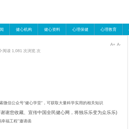
闻
健心机构
健心资料
心理保健
心理教育
A+
A-
阅读 1,081 次浏览 次
索微信公众号“健心学堂”，可获取大量科学实用的相关知识
谢谢您收藏、宣传中国全民健心网，将独乐乐变为众乐乐)
妈幸福工程”邀请函