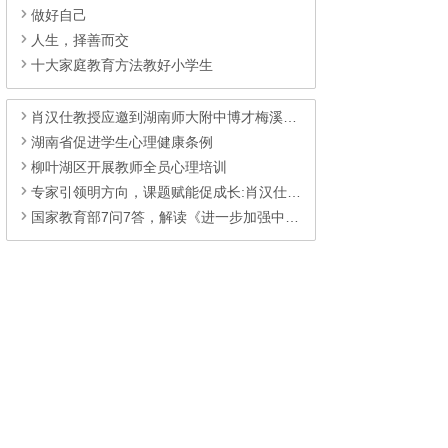
做好自己
人生，择善而交
十大家庭教育方法教好小学生
肖汉仕教授应邀到湖南师大附中博才梅溪湖中学为教师开展健心讲座
湖南省促进学生心理健康条例
柳叶湖区开展教师全员心理培训
专家引领明方向，课题赋能促成长:肖汉仕到浏阳职中指导心育研究
国家教育部7问7答，解读《进一步加强中小学生心理健康工作十条措施》