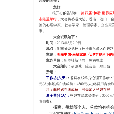
亲爱的老师：
会
您好
!
邀
很开心的告诉你，
第四届
“
和谐
·
世界应
请
市隆重举行，
大会将盛邀大陆、香港、澳门、
函
验的心理学家、社会学家、管理学家、企业家
事。
大会资讯如下：
时间：
2
013
年
8
月
2
-
9
日
地点：
湖南省委党校（长沙市岳麓区白云路
主题：
美丽中国
·
幸福家庭
-
心理学视角下的
主办单位：
新华社新华网 爸妈在线
大会顾问
：
胡佩诚 陈会昌 郑日昌
费用：
工作坊
(
六天
)
：
爸妈在线终身心理工作者：
元
/
人
;
非爸妈在线成员：
4800
元
/
人
(
此费用含会
注：
非爸妈在线成员
，可先加入爸妈在线，
夏令营
(
七天
)
：
爸妈在线成员孩子：
3000
元
/
食宿费
)
。
招商、赞助等个人、单位均有机
大会官
方网站
：
http://www.bamaol.com/xb