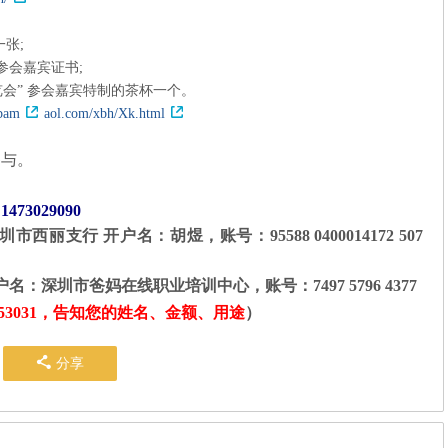
一张
;
参会嘉宾证书
;
览会
”
参会嘉宾特制的茶杯一个。
b
am
aol.com/xbh/
Xk.html
参与。
473029090
丽支行 开户名：胡煜，账号：95588 0400014172 507
圳市爸妈在线职业培训中心，账号：7497 5796 4377
53031，告知您的姓名、金额、用途
）
分享