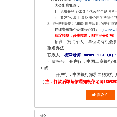
大会
出席礼遇
：
1
、免费获得全体参会代表的合影照片
2
、颁发
“
和谐
·
世界应用心理学博览会
”
3、
总部赠送专为
“
和谐
·
世界应用心理学博
授课专家简介及课程介绍
：
http://www.
积淀精华，步步超越，
四年
完美绽放
!
招商、赞助个人、单位均有机会
报名办法
联系人：
杨萍老师 18098953031 QQ：1
汇款账号：
开户行：中国工商银行深圳市西
3
或
开户行：中国银行深圳西丽支行 户名：深
（
注：打款后即短信通知杨萍老师180989
喜欢
0
标签：