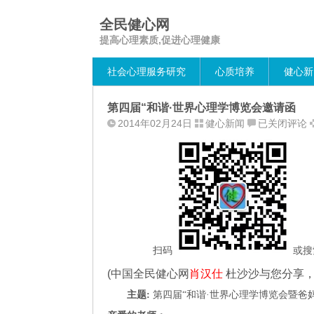
全民健心网
提高心理素质,促进心理健康
社会心理服务研究
心质培养
健心新
第四届“和谐·世界心理学博览会邀请函
第
2014年02月24日
健心新闻
已关闭评论
四
届
“和
谐
·
世
界
心
扫码
或搜
理
(中国全民健心网
肖汉仕
杜沙沙与您分享，
学
博
主题:
第四届“和谐·世界心理学博览会暨爸
览