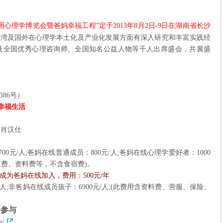
用心理学博览会
暨爸妈幸福工程
”
定于
2013
年
8
月
2
日
-9
日在湖南省长沙
台湾及国外在心理学本土化及产业化发展方面有深入研究和丰富实践经
及全国优秀心理咨询师、全国知名公益人物等千人出席
盛会，共襄盛
386
号）
幸福生活
 肖汉仕
700
元
/
人
;
爸妈在线普通成员：
800
元
/
人
;
爸妈在线心理学爱好者：
1000
议费、资料费等，不含食宿费
)
。
成为爸妈在线加入，费用：
500
元
/
年
人
;
非爸妈在线成员孩子：
6900
元
/
人
;(
此费用含资料费、营服、保险、
会参与
h/