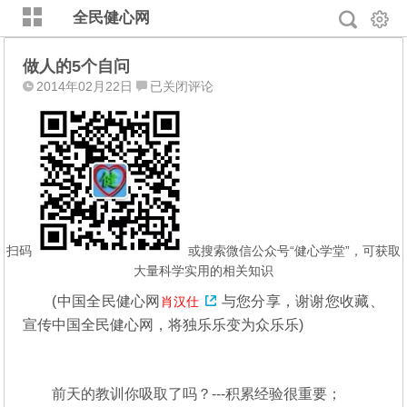
全民健心网
做人的5个自问
做
2014年02月22日
已关闭评论
人
的
5
个
自
问
扫码
或搜索微信公众号“健心学堂”，可获取
大量科学实用的相关知识
(
中国全民健心网
与您分享，谢谢您收藏、
肖汉仕
宣传中国全民健心网，将独乐乐变为众乐乐)
前天的教训你吸取了吗？---积累经验很重要；