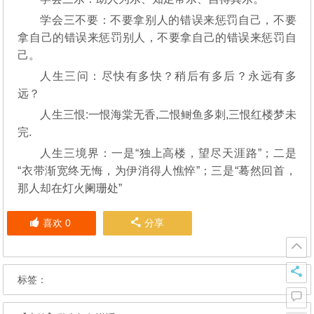
学会三不要：不要拿别人的错误来惩罚自己，不要
拿自己的错误来惩罚别人，不要拿自己的错误来惩罚自
己。
人生三问：尽快有多快？稍后有多后？永远有多
远？
人生三恨:一恨海棠无香,二恨鲥鱼多刺,三恨红楼梦未
完.
人生三境界：一是“独上高楼，望尽天涯路”；二是
“衣带渐宽终无悔，为伊消得人憔悴”；三是“蓦然回首，
那人却在灯火阑珊处”
喜欢
0
分享
标签：