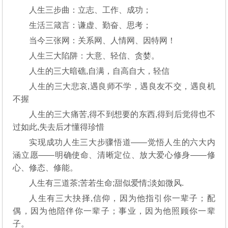
人生三步曲：立志、工作、成功；
生活三箴言：谦虚、勤奋、思考；
当今三张网：关系网、人情网、因特网！
人生三大陷阱：大意、轻信、贪婪。
人生的三大暗礁,自满，自高自大，轻信
人生的三大悲哀,遇良师不学，遇良友不交，遇良机
不握
人生的三大痛苦,得不到想要的东西,得到后觉得也不
过如此,失去后才懂得珍惜
实现成功人生三大步骤悟道——觉悟人生的六大内
涵立愿——明确使命、清晰定位、放大爱心修身——修
心、修态、修能。
人生有三道茶;苦若生命;甜似爱情;淡如微风.
人生有三大抉择,信仰，因为他指引你一辈子；配
偶，因为他陪伴你一辈子；事业，因为他照顾你一辈
子。