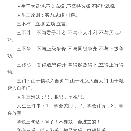
人生三大遗憾,不会选择
,不坚持选择,不断地选择。
人生三原则：实力.思维.机遇。
三不朽：立德.立功.立言。
三不斗：不与君子斗名.不与小人斗利.不与天地斗
巧。
三不争：不与上级争锋.不与同级争宠.不与下级争
功。
三修练：看得透想得开,拿得起放得下,立得正行得
稳。
三门：由于情欲入自禽门,由于礼义入自人门,由于独
智入自圣门。
人生三难题：思，相思，单相思。
人生三件事：1、学会关门，
2、学会计算，3、学
会放弃。
学说三句话：算了！不要紧！会过去的！
学会三乐：助人为乐、知足常乐、自得其乐。