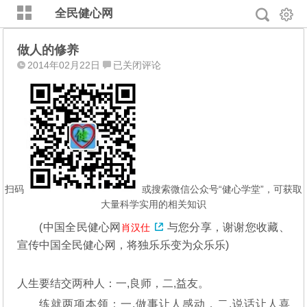
全民健心网
做人的修养
做
2014年02月22日
已关闭评论
人
的
修
养
扫码
或搜索微信公众号“健心学堂”，可获取
大量科学实用的相关知识
(
中国全民健心网
与您分享，谢谢您收藏、
肖汉仕
宣传中国全民健心网，将独乐乐变为众乐乐)
人生要结交两种人：一,良师，二,益友。
练就两项本领：一,做事让人感动，二,说话让人喜