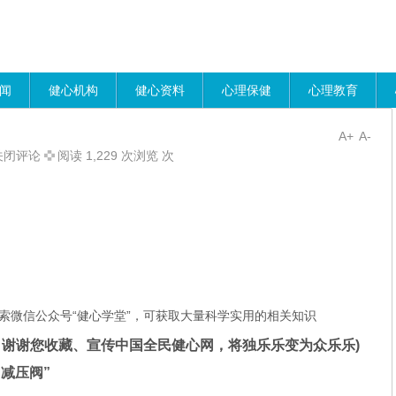
闻
健心机构
健心资料
心理保健
心理教育
A+
A-
关闭评论
阅读 1,229 次浏览 次
索微信公众号“健心学堂”，可获取大量科学实用的相关知识
谢谢您收藏、宣传中国全民健心网，将独乐乐变为众乐乐)
减压阀”