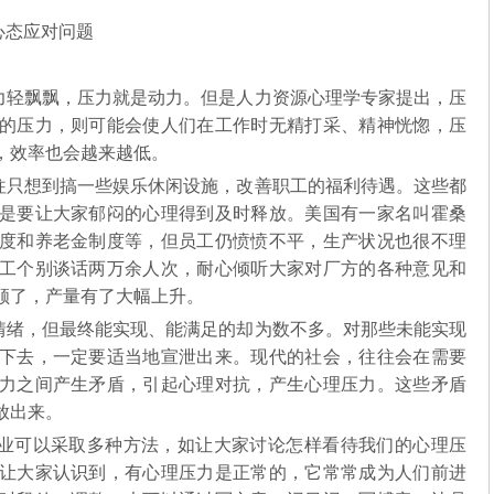
心态应对问题
轻飘飘，压力就是动力。但是人力资源心理学专家提出，压
的压力，则可能会使人们在工作时无精打采、精神恍惚，压
，效率也会越来越低。
只想到搞一些娱乐休闲设施，改善职工的福利待遇。这些都
是要让大家郁闷的心理得到及时释放。美国有一家名叫霍桑
度和养老金制度等，但员工仍愤愤不平，生产状况也很不理
工个别谈话两万余人次，耐心倾听大家对厂方的各种意见和
顺了，产量有了大幅上升。
绪，但最终能实现、能满足的却为数不多。对那些未能实现
下去，一定要适当地宣泄出来。现代的社会，往往会在需要
力之间产生矛盾，引起心理对抗，产生心理压力。这些矛盾
放出来。
业可以采取多种方法，如让大家讨论怎样看待我们的心理压
让大家认识到，有心理压力是正常的，它常常成为人们前进