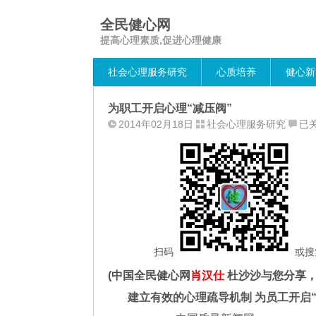
全民健心网
提高心理素质,促进心理健康
社会心理服务研究
心质培养
健心新
为职工开启心理“减压阀”
为
2014年02月18日
社会心理服务研究
已
职
工
开
启
心
理
“减
压
扫码
或搜
阀”
(中国全民健心网
肖汉仕
杜沙沙与您分享，
建立有效的心理疏导机制 为员工开启“