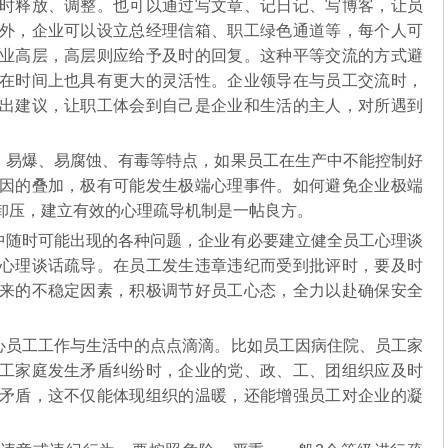
时释放、调整。也可以通过写文章、记日记、写博客，让员
外，企业可以设立总经理信箱、职工绿色通道等，每个人可
业高层，高层则应给予及时的回复。这种平等交流的方式避
在时间上也具有更大的灵活性。企业领导在与员工交流时，
出建议，让职工体会到自己是企业和生活的主人，对所遇到
易爆、易腐蚀、有毒等特点，如果员工在生产中不能控制好
因的叠加，极有可能发生极端心理事件。如何避免企业极端
卸压，建立有效的心理疏导机制是一帖良方。
随时可能出现的各种问题，企业有必要建立健全员工心理谈
心理谈话疏导。在员工发生违章违纪而受到批评时，要及时
来的不稳定因素，积极调节好员工心态，全力以赴确保安全
员工工作与生活中的点点滴滴。比如员工因病住院、员工家
工家庭发生矛盾纠纷时，企业的党、政、工、团组织应及时
矛盾，这不仅能体现组织的温暖，还能增强员工对企业的凝