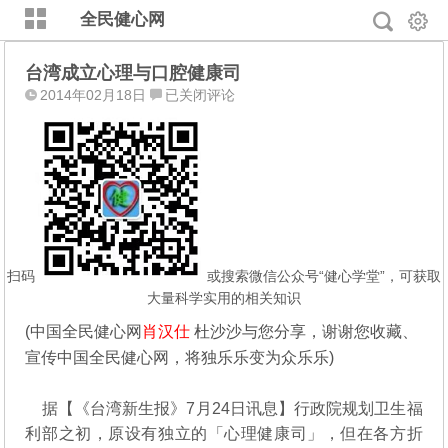
全民健心网
台湾成立心理与口腔健康司
台
2014年02月18日
已关闭评论
湾
成
立
心
理
与
口
腔
扫码
或搜索微信公众号“健心学堂”，可获取
健
大量科学实用的相关知识
康
(中国全民健心网
肖汉仕
杜沙沙与您分享，谢谢您收藏、
司
宣传中国全民健心网，将独乐乐变为众乐乐)
据【《台湾新生报》7月24日讯息】行政院规划卫生福
利部之初，原设有独立的「心理健康司」，但在各方折