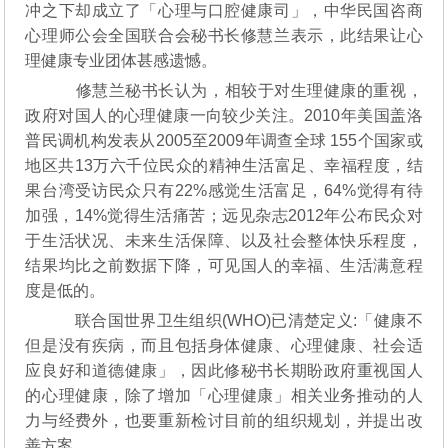
冲之下却成立了「心理与口腔健康司」，中华民国咨商
心理师公会全国联合会秘书长修慧兰表示，此结果让心
理健康专业团体甚感遗憾。
修慧兰秘书长认为，相较于对生理健康的重视，
政府对国人的心理健康一向较少关注。2010年美国盖洛
普民调机构发表从2005至2009年调查全球 155个国家或
地区共13万六千位民众的精神生活富足、幸福程度，结
果台湾受访民众只有22%感觉生活富足，64%觉得有待
加强，14%觉得生活痛苦；远见杂志2012年公布民众对
于生活状况、未来生活保障、以及社会整体快乐程度，
结果均比之前数据下降，可见国人的幸福、生活满意程
度是低的。
联合国世界卫生组织(WHO)已清楚定义:「健康不
但是没有疾病，而且包括身体健康、心理健康、社会适
应良好和道德健康」，因此修秘书长期盼政府重视国人
的心理健康，除了增加「心理健康」相关业务推动的人
力与经费外，也要重新检讨目前的组织规划，并提出改
善方案。