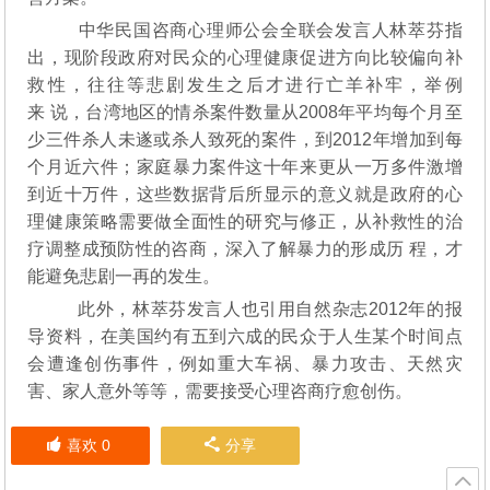
中华民国咨商心理师公会全联会发言人林萃芬指
出，现阶段政府对民众的心理健康促进方向比较偏向补
救性，往往等悲剧发生之后才进行亡羊补牢，举例
来 说，台湾地区的情杀案件数量从2008年平均每个月至
少三件杀人未遂或杀人致死的案件，到2012年增加到每
个月近六件；家庭暴力案件这十年来更从一万多件激增
到近十万件，这些数据背后所显示的意义就是政府的心
理健康策略需要做全面性的研究与修正，从补救性的治
疗调整成预防性的咨商，深入了解暴力的形成历 程，才
能避免悲剧一再的发生。
此外，林萃芬发言人也引用自然杂志2012年的报
导资料，在美国约有五到六成的民众于人生某个时间点
会遭逢创伤事件，例如重大车祸、暴力攻击、天然灾
害、家人意外等等，需要接受心理咨商疗愈创伤。
喜欢
0
分享