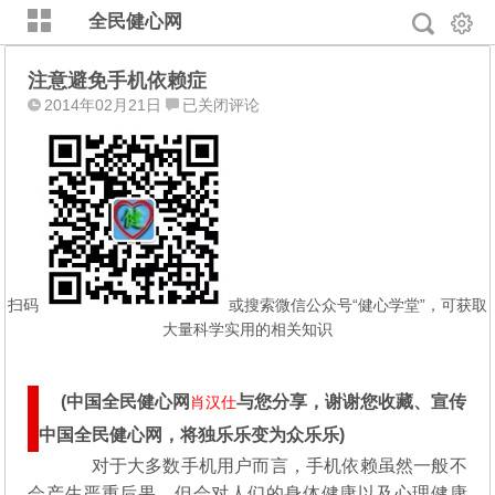
全民健心网
注意避免手机依赖症
注
2014年02月21日
已关闭评论
意
避
免
手
机
依
赖
症
扫码
或搜索微信公众号“健心学堂”，可获取
大量科学实用的相关知识
(中国全民健心网
与您分享，谢谢您收藏、宣传
肖汉仕
中国全民健心网，将独乐乐变为众乐乐)
对于大多数手机用户而言，手机依赖虽然一般不
会产生严重后果，但会对人们的身体健康以及心理健康