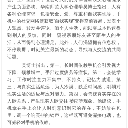
产生负面影响。华南师范大学心理学吴博士指出，人有
各种心理需求，包括安全、爱、尊重和自我实现等，手
机中的社交网络使获取“自我实现”变得空前容易，发表个
人观点、转发并评论、晒个人生活，能以零成本迅速得
到别人的反馈。同时，窥视亲朋好友甚至陌生人的生
活，从而得到心理满足。此外，人们渴望拥有信息权，
不停刷屏，时刻关注最新的动态，寻找与人交流的共同
话题。
吴博士指出，第一、长时间依赖手机会引发视力
下降、颈椎增生、手部过度疲劳等症状。第二，会使学
习、工作时注意力不集中、不持久，记忆力减退。第
三，与真实生活疏远，为人冷漠，缺乏时间感，削弱对
现实生活的适应与应对能力。第四，会忽视真实存在的
人际关系，产生现实人际交往 萎缩等现象。他建议，手
机拿在手上会让人时刻意识到它的存在，不妨放在包
里，调一个响亮些的铃声，这样既可避免漏接电话，也
可减轻对手机的依赖。