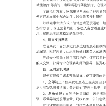
就能治好”等言论，遵医嘱进行药物治疗、心理
了解治疗方案：家属主动向医生了解患者
便更好地在家中配合治疗，监督患者按时服药、
鼓励健康生活方式：陪伴患者适度运动，
安排饮食，保证营养均衡，多摄入富含维生素B
息，帮助患者建立稳定的生物钟。
4、建立支持网络
联合亲友：告知亲近的亲戚朋友患者的病
流探望、陪伴患者，让患者感受到来自大家庭的
寻求专业帮助：除了医院治疗，还可联系
的人交流，获得专业心理咨询师的指导，拓宽心
四、应对危机时刻
即便家属做了诸多预防措施，仍可能面临患
1、立即制止：
如果发现患者正在实施自杀
尽可能安抚患者情绪，告诉他们“你并不孤单，
2、急救处理：
在等待救援期间，若患者
装，尽量弄清楚服用剂量、药物名称，告知急救
这场守护抑郁症患者、对抗自杀倾向的战斗