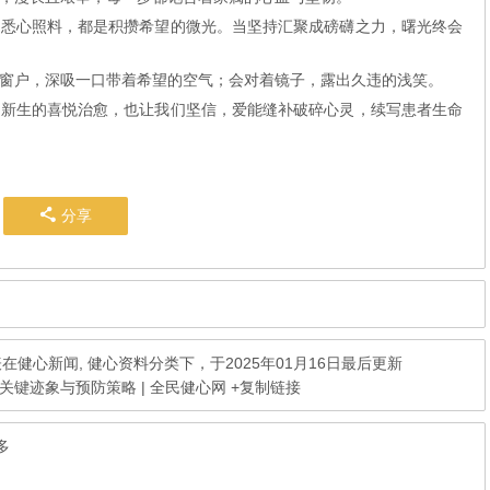
日悉心照料，都是积攒希望的微光。当坚持汇聚成磅礴之力，曙光终会
窗户，深吸一口带着希望的空气；会对着镜子，露出久违的浅笑。
份新生的喜悦治愈，也让我们坚信，爱能缝补破碎心灵，续写患者生命
分享
表在
健心新闻
,
健心资料
分类下，于2025年01月16日最后更新
关键迹象与预防策略 | 全民健心网
+复制链接
多