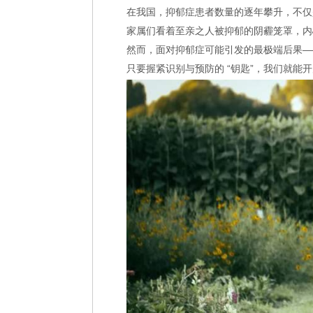
键
在我国，抑郁症患者数量的逐年攀升，不仅
迹
家属们看着至亲之人被抑郁的阴霾笼罩，内
象
然而，面对抑郁症可能引发的最极端后果—
与
只要握紧识别与预防的 “钥匙”，我们就能
预
防
策
略