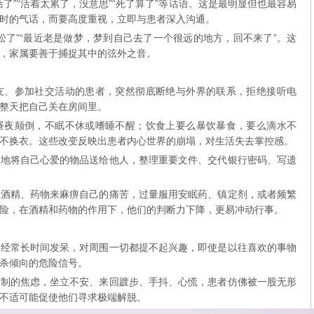
了”“活着太累了，没意思”“死了算了”等话语。这是最明显但也最容易
时的气话，而要高度重视，立即与患者深入沟通。
松了”“最近老是做梦，梦到自己去了一个很远的地方，回不来了”。这
，家属要善于捕捉其中的弦外之音。
友、参加社交活动的患者，突然彻底断绝与外界的联系，拒绝接听电
整天把自己关在房间里。
昼夜颠倒，不眠不休或嗜睡不醒；饮食上要么暴饮暴食，要么滴水不
不换衣。这些改变反映出患者内心世界的崩塌，对生活失去掌控感。
故地将自己心爱的物品送给他人，整理重要文件、交代银行密码、写遗
。
助酒精、药物来麻痹自己的痛苦，过量服用安眠药、镇定剂，或者频繁
险，在酒精和药物的作用下，他们的判断力下降，更易冲动行事。
，经常长时间发呆，对周围一切都提不起兴趣，即使是以往喜欢的事物
杀倾向的危险信号。
抑制的焦虑，坐立不安、来回踱步、手抖、心慌，患者仿佛被一股无形
不适可能促使他们寻求极端解脱。