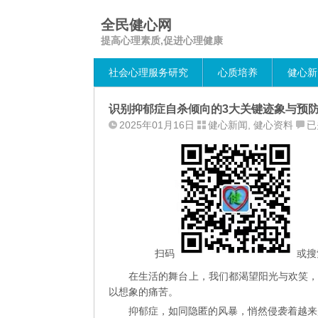
全民健心网
提高心理素质,促进心理健康
社会心理服务研究
心质培养
健心新
识别抑郁症自杀倾向的3大关键迹象与预
识
2025年01月16日
健心新闻
,
健心资料
已
别
抑
郁
症
自
杀
倾
向
扫码
或搜
的
在生活的舞台上，我们都渴望阳光与欢笑
3
以想象的痛苦。
大
抑郁症，如同隐匿的风暴，悄然侵袭着越来
关