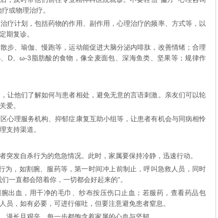
治疗或物理治疗。
的治疗计划，包括药物的作用、副作用，心理治疗的频率、方式等，以
定期复诊。
如散步、瑜伽、慢跑等，运动能促进大脑分泌内啡肽，改善情绪；合理
、D、ω-3脂肪酸的食物，像全麦面包、深海鱼类、坚果等；规律作
情，让他们了解如何与患者相处，避免无意的言语刺激。亲友们可以轮
关爱。
社区心理服务机构、抑郁症康复互助小组等，让患者有机会与同病相怜
理支持渠道。
者突发自杀行为的危急情况。此时，家属要保持冷静，迅速行动。
行为，如割腕、服药等，第一时间冲上前制止，呼叫急救人员，同时
我们一直都会陪着你，一切都会好起来的”。
割腕出血，用干净的毛巾、纱布按压伤口止血；若服药，查看药品包
人员，如有必要，可进行催吐，但要注意避免患者窒息。
，漫长且艰辛，每一步都饱含着家属的心血与坚韧。