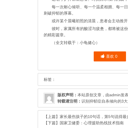
每一次耐心倾听、每一个温柔相拥、每一
刺破抑郁的厚幕。
或许某个晨曦初照的清晨，患者会主动推开
彼时，家属所有的酸涩与疲惫，都将被这
的精彩篇章。
（全文转载于：小龟健心）
喜欢
0
标签：
版权声明：
本站原创文章，由
admin
发
转载请注明：
识别抑郁症自杀倾向的3大
【上篇】
家长最伤孩子的10句话，第5句说得最
【下篇】
国家卫健委：心理援助热线技术指南