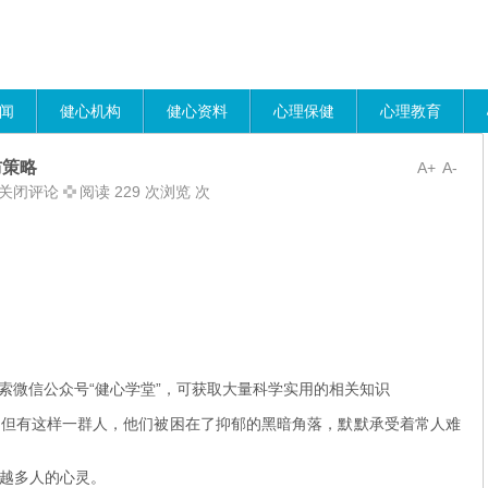
闻
健心机构
健心资料
心理保健
心理教育
防策略
A+
A-
关闭评论
阅读 229 次浏览 次
索微信公众号“健心学堂”，可获取大量科学实用的相关知识
，但有这样一群人，他们被困在了抑郁的黑暗角落，默默承受着常人难
越多人的心灵。