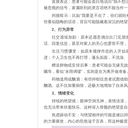
直接表达：患者可能会直白地说出“我不想活
被忽视的信号，家属听到此类言语绝不能当作一
间接暗示：比如“我要是不在了，你们就轻
些看似隐晦的话语，背后可能隐藏着深沉的绝望
2、行为异常
社交退缩加剧：原本还愿意偶尔出门见朋
话、回复信息，甚至对家人的关心也爱答不理，
生活习惯骤变：如原本规律作息的人开始
进；个人卫生也不再打理，蓬头垢面，不洗澡、
赠送财物或安排后事：患者可能会无缘无
嘱等，看似“未雨绸缪”，实则是在为离开做准备
药物滥用或酗酒：有些抑郁症患者试图借
酗酒。这不仅加重病情，还极大地增加了自杀风
3、情绪变化
持续的绝望感：眼神空洞无神，表情淡漠
也无法带来丝毫快乐。这种深入骨髓的绝望是自
焦虑躁动不安：与绝望相伴的可能是难以
的力量驱使，内心的煎熬溢于言表，而这种极度