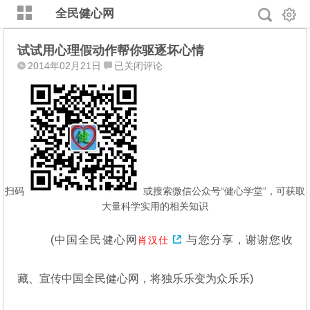
全民健心网
试试用心理假动作帮你驱逐坏心情
试
2014年02月21日
已关闭评论
试
用
心
理
假
动
作
帮
扫码
或搜索微信公众号“健心学堂”，可获取
你
大量科学实用的相关知识
驱
逐
(中国全民健心网
与您分享，谢谢您收
肖汉仕
坏
心
藏、宣传中国全民健心网，将独乐乐变为众乐乐)
情