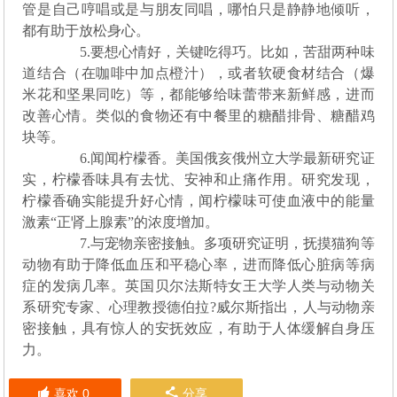
管是自己哼唱或是与朋友同唱，哪怕只是静静地倾听，
都有助于放松身心。
5.要想心情好，关键吃得巧。比如，苦甜两种味
道结合（在咖啡中加点橙汁），或者软硬食材结合（爆
米花和坚果同吃）等，都能够给味蕾带来新鲜感，进而
改善心情。类似的食物还有中餐里的糖醋排骨、糖醋鸡
块等。
6.闻闻柠檬香。美国俄亥俄州立大学最新研究证
实，柠檬香味具有去忧、安神和止痛作用。研究发现，
柠檬香确实能提升好心情，闻柠檬味可使血液中的能量
激素“正肾上腺素”的浓度增加。
7.与宠物亲密接触。多项研究证明，抚摸猫狗等
动物有助于降低血压和平稳心率，进而降低心脏病等病
症的发病几率。英国贝尔法斯特女王大学人类与动物关
系研究专家、心理教授德伯拉?威尔斯指出，人与动物亲
密接触，具有惊人的安抚效应，有助于人体缓解自身压
力。
喜欢
0
分享