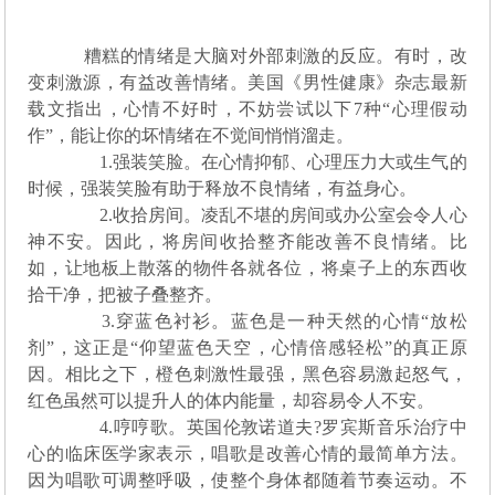
糟糕的情绪是大脑对外部刺激的反应。有时，改
变刺激源，有益改善情绪。美国《男性健康》杂志最新
载文指出，心情不好时，不妨尝试以下7种“心理假动
作”，能让你的坏情绪在不觉间悄悄溜走。
1.强装笑脸。在心情抑郁、心理压力大或生气的
时候，强装笑脸有助于释放不良情绪，有益身心。
2.收拾房间。凌乱不堪的房间或办公室会令人心
神不安。因此，将房间收拾整齐能改善不良情绪。比
如，让地板上散落的物件各就各位，将桌子上的东西收
拾干净，把被子叠整齐。
3.穿蓝色衬衫。蓝色是一种天然的心情“放松
剂”，这正是“仰望蓝色天空，心情倍感轻松”的真正原
因。相比之下，橙色刺激性最强，黑色容易激起怒气，
红色虽然可以提升人的体内能量，却容易令人不安。
4.哼哼歌。英国伦敦诺道夫?罗宾斯音乐治疗中
心的临床医学家表示，唱歌是改善心情的最简单方法。
因为唱歌可调整呼吸，使整个身体都随着节奏运动。不