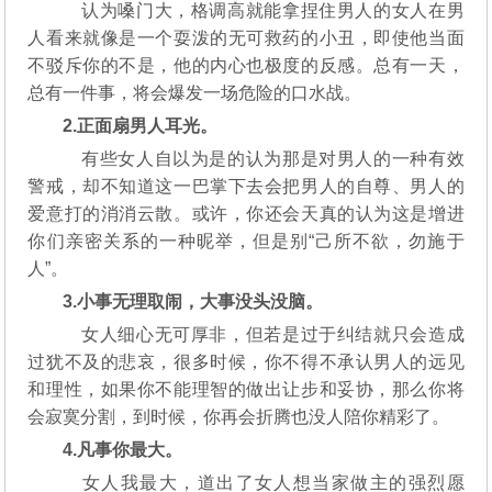
认为嗓门大，格调高就能拿捏住男人的女人在男
人看来就像是一个耍泼的无可救药的小丑，即使他当面
不驳斥你的不是，他的内心也极度的反感。总有一天，
总有一件事，将会爆发一场危险的口水战。
2.正面扇男人耳光。
有些女人自以为是的认为那是对男人的一种有效
警戒，却不知道这一巴掌下去会把男人的自尊、男人的
爱意打的消消云散。或许，你还会天真的认为这是增进
你们亲密关系的一种昵举，但是别“己所不欲，勿施于
人”。
3.小事无理取闹，大事没头没脑。
女人细心无可厚非，但若是过于纠结就只会造成
过犹不及的悲哀，很多时候，你不得不承认男人的远见
和理性，如果你不能理智的做出让步和妥协，那么你将
会寂寞分割，到时候，你再会折腾也没人陪你精彩了。
4.凡事你最大。
女人我最大，道出了女人想当家做主的强烈愿