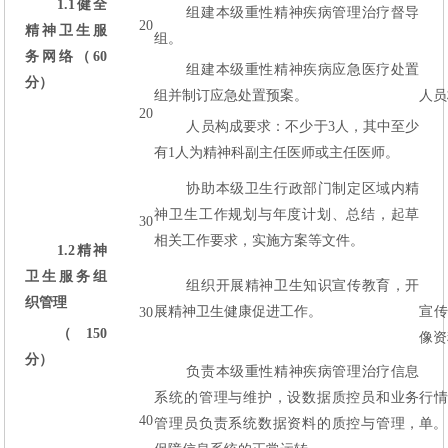
1.1
健全
组建本级重性精神疾病管理治疗督导
20
精神卫生服
组。
务网络（60
组建本级重性精神疾病应急医疗处置
分）
组并制订应急处置预案。
人员
20
人员构成要求：不少于3人，其中至少
有1人为精神科副主任医师或主任医师。
协助本级卫生行政部门制定区域内精
神卫生工作规划与年度计划、总结，起草
30
相关工作要求，实施方案等文件。
1.2
精神
卫生服务组
组织开展精神卫生知识宣传教育，开
织管理
展精神卫生健康促进工作。
宣
30
（150
像资
分）
负责本级重性精神疾病管理治疗信息
系统的管理与维护，设数据质控员和业务
行
40
管理员负责系统数据资料的质控与管理，
单。