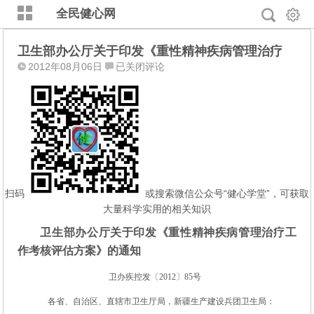
全民健心网
卫生部办公厅关于印发《重性精神疾病管理治疗
卫
2012年08月06日
已关闭评论
生
部
办
公
厅
关
于
印
扫码
或搜索微信公众号“健心学堂”，可获取
发
大量科学实用的相关知识
《重
卫生部办公厅关于印发《重性精神疾病管理治疗工
性
作考核评估方案》的通知
精
神
卫办疾控发〔2012〕85号
疾
病
各省、自治区、直辖市卫生厅局，新疆生产建设兵团卫生局：
管