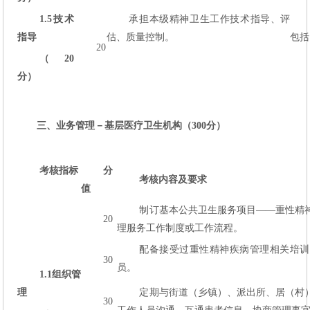
1.5
技术
承担本级精神卫生工作技术指导、评
指导
估、质量控制。
包括
20
（20
分）
三、业务管理－基层医疗卫生机构（300分）
考核指标
分
考核内容及要求
值
制订基本公共卫生服务项目――重性精
20
理服务工作制度或工作流程。
配备接受过重性精神疾病管理相关培训
30
员。
1.1
组织管
理
定期与街道（乡镇）、派出所、居（村
30