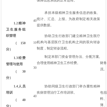
保障信息系统的正常运转。
承担本级精神卫生服务信息的收集、
统计、汇总、上报。为政府制定相关政策
40
1.2
精神
提供数据。
卫生服务组
织管理
协助卫生行政部门建立精神卫生医疗
机构与基层医疗卫生机构之间的双向转诊
10
（150
制度，制定转诊流程。
分）
制定本部门资金管理办法、分配方案,
1.3
经费
合理使用精神卫生工作经费。
财务
管理与使用
30
况。
（30
分）
1.4
人员
协助同级卫生行政部门举办重性精神
培训
疾病管理治疗工作培训班。
包
40
料
（40
簿、
分）