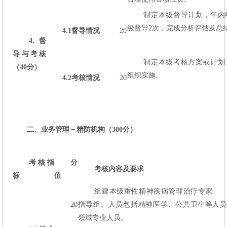
制定本级督导计划，年内
级督导2次，完成分析评估及总
4.1
督导情况
20
4.
督
导与考核
制定本级考核方案或计划
（40分）
组织实施。
4.2
考核情况
20
二、业务管理－精防机构（300分）
考核指
分
考核内容及要求
标
值
组建本级重性精神疾病管理治疗专家
20
指导组。人员包括精神医学、公共卫生等
人员
领域专业人员。