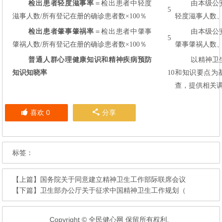
检出患者轻度滋事率
＝检出患者中轻度
由本级公
5
滋事人数/所有登记在册的确诊患者数×100％
轻度滋事人数
检出患者肇事肇祸率
＝检出患者中肇事
由本级公
5
肇祸人数/所有登记在册的确诊患者数×100％
肇事肇祸人数
普通人群心理健康知识和精神疾病预防
以精神卫
知识知晓率
10
和知识要点为
查，提供相关
喜欢
0
分享
标签：
【上篇】
国务院关于同意建立精神卫生工作部际联席会议
【下篇】
卫生部办公厅关于征求中国精神卫生工作规划（
Copyright © 全民健心网 保留所有权利.