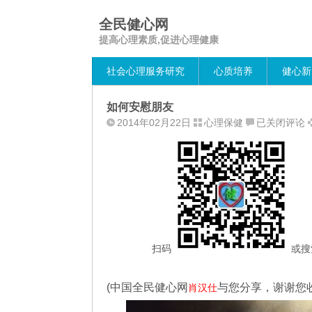
全民健心网
提高心理素质,促进心理健康
社会心理服务研究
心质培养
健心新
如何安慰朋友
如
2014年02月22日
心理保健
已关闭评论
何
安
慰
朋
友
扫码
或搜
(中国全民健心网
与您分享，谢谢您
肖汉仕