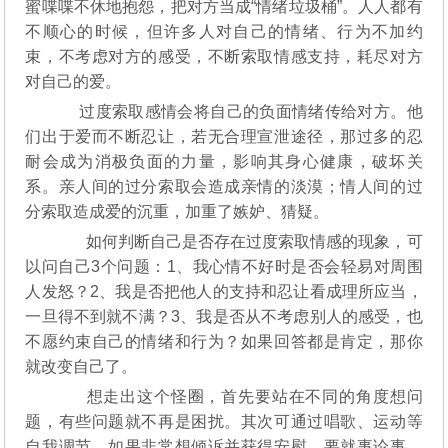
蜜喋喋不休地抱怨，把对方当成“情绪垃圾桶”。人人都有
不顺心的时候，但许多人对自己的情绪、行为不加约
束，不考虑对方的感受，不断索取情感支持，耗尽对方
对自己的爱。
过度索取感情会将自己的负面情绪传给对方。他
们出于爱而不断忍让，若无合理宣泄途径，那过多的忍
耐会成为消极负面的力量，影响其身心健康，破坏关
系。亲人间的过分索取会造成亲情的淡漠；情人间的过
分索取造成爱的沉重，加重了嫉妒、猜疑。
如何判断自己是否存在过度索取情感的现象，可
以问自己3个问题：1、我心情不好时是否会轻易对周围
人发怒？2、我是否把他人的支持和忍让看成理所应当，
一旦得不到就不满？3、我是否从不考虑别人的感受，也
不愿约束自己的情绪和行为？如果回答都是肯定，那你
就改变自己了。
想走出这个怪圈，首先要站在不同的角度想问
题，有些问题就不再是困扰。其次可通过唱歌、运动等
自我调节。如果非常想倾诉并获得安慰，要就事论事，