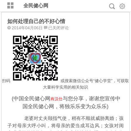
全民健心网
如何处理自己的不好心情
如
2014年04月06日
已关闭评论
何
处
理
自
己
的
不
好
扫码
或搜索微信公众号“健心学堂”，可获取
心
大量科学实用的相关知识
情
(中国全民健心网
与您分享，谢谢您宣传中
肖汉仕
国全民健心网，将独乐乐变为众乐乐)
老婆对丈夫颐指气使，稍有不顺就威胁离婚；孩
子对母亲大呼小叫，将母亲的爱当成耳边风；女孩对闺