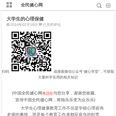
全民健心网
大学生的心理保健
大
2014年02月19日
已关闭评论
学
生
的
心
理
保
健
扫码
或搜索微信公众号“健心学堂”，可获取
大量科学实用的相关知识
(
中国全民健心网
与您分享，谢谢您收藏、
肖汉仕
宣传中国全民健心网，将独乐乐变为众乐乐)
大学生心理健康教育工作不但是学校心理咨询
老师的事情，而是每个教育工作者都应肩负的职责，