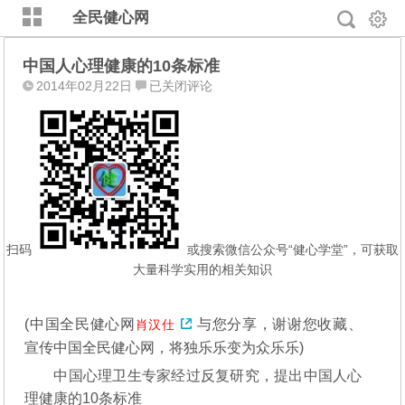
全民健心网
中国人心理健康的10条标准
中
2014年02月22日
已关闭评论
国
人
心
理
健
康
的
10
扫码
或搜索微信公众号“健心学堂”，可获取
条
大量科学实用的相关知识
标
准
(中国全民健心网
与您分享，谢谢您收藏、
肖汉仕
宣传中国全民健心网，将独乐乐变为众乐乐)
中国心理卫生专家经过反复研究，提出中国人心
理健康的10条标准