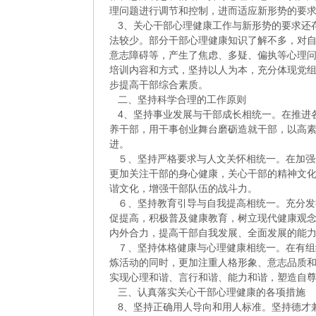
理问题进行调节和控制，进而适应新形势的要
3、关心干部心理健康工作与新形势的要求还
法较少。部分干部心理健康知识了解不多，对
意志障碍等，产生了焦虑、多疑、偏执等心理
培训内容和方式，坚持以人为本，充分体现党
步提高干部综合素质。
二、坚持科学合理的工作原则
4、坚持事业发展与干部成长相统一。在推进
养干部，用干事创业舞台磨砺造就干部，以高
进。
５、坚持严格要求与人文关怀相统一。在加强
更加关注干部的身心健康，关心干部的精神文
谐文化，增强干部队伍的战斗力。
６、坚持教育引导与自我提高相统一。充分发
促提高，积极普及健康教育，树立现代健康观
内外合力，提高干部自我发展、全面发展的能
７、坚持体格健康与心理健康相统一。在有组
炼活动的同时，更加注重人格形象、意志品质
实现心理和谐、言行和谐、能力和谐，塑造自
三、认真落实关心干部心理健康的各项措施
8、坚持正确用人导向和用人标准。坚持德才