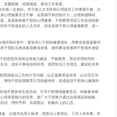
求，克服困难，迎接挑战，推动工作发展。
存在着一定差距。对干部人文关怀和心理疏导工作重视不够、办
自身心理健康关注不够，自我调节和控制不力，出现情感障碍、
问题，直接影响着干部的心理健康。干部教育培训工作必须创新
组织对干部成长的人文关怀，切实加强干部心理健康教育，进一
各项环保任务中，更加关心干部的健康成长，用事业发展凝聚培
素质干部队伍推动各项事业发展，做到事业发展和干部成长相促
干部思想作风和业务能力建设、严格教育、强化管理的同时，
化生活，优化干事创业的环境，倡导快乐工作理念，建设机关和
挥思想政治工作的引导功能，以正面教育促转变，以示范引导
念，增强干部自我教育引导的能动性，形成促进干部身心健康的
力。
织地开展各种文体活动、引导干部增强健康意识、积极参加锻
和心理承受能力的培养，使广大干部努力通过自我调适和锻炼，
尊自信、理性平和、乐观豁达、积极向上的心态。
兼备、以德为先用人标准，把政治上靠得住、工作上有本事、作