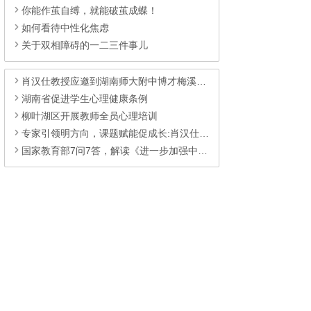
你能作茧自缚，就能破茧成蝶！
如何看待中性化焦虑
关于双相障碍的一二三件事儿
肖汉仕教授应邀到湖南师大附中博才梅溪湖中学为教师开展健心讲座
湖南省促进学生心理健康条例
柳叶湖区开展教师全员心理培训
专家引领明方向，课题赋能促成长:肖汉仕到浏阳职中指导心育研究
国家教育部7问7答，解读《进一步加强中小学生心理健康工作十条措施》