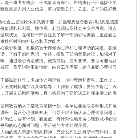
，让能干事者有机会、干成事者有舞台。严格执行干部选拔任用
不断提高选人用人公信度，努力营造公开、公正、公平的良好氛
。
色社会主义理论体系武装干部，加强理想信念教育和思想道德建
、价值观和权利观、地位观、利益观以及社会主义荣辱观。深入
理健康状况。在考核干部要注意了解干部的心理素质，重点看面
困难挫折时的精神状态和应对能力。
交心谈心制度，积极拓宽干部倾诉心声和心理求助的渠道。各级
谈话，了解干部的思想、情绪，听取干部的意见建议，加强对干
影响。通过谈心肯定成绩、鞭策鼓励、提出要求。要尽可能地及
上减压，及早消除不良情绪。结合工作需要，建立兼职心理辅导
给干部鼓劲打气，多加体谅和理解，少些埋怨和责备。工作上，
，又不失时机地加以具体指导；工作有了成绩，要给予肯定、表
难，开展走访慰问活动，真心实意为干部解决工作和生活上的困
理健康教育纳入干部教育培训计划。各单位要采取多种形式开展
导讲座，普及心理健康知识，引导干部正确认识心理健康问题，
门和岗位，要有计划、有重点、有针对性地开展心理测试和心理
用平和的心态面对问题，用正确的方式处理矛盾。
范人物的感人事迹和崇高精神，充分发挥先进典型示范作用，引