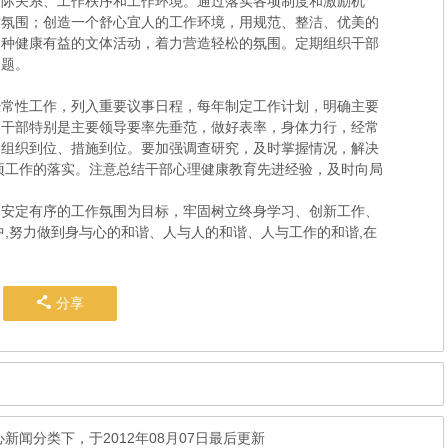
人际关系、工作秩序和工作环境。通过落实各项制度和激励机
作氛围；创造一个舒心宜人的工作环境，用规范、整洁、优美的
各种健康有益的文体活动，着力营造轻松的氛围。定期组织干部
问题。
经常性工作，列入重要议事日程，每年制定工作计划，明确主要
导干部特别是主要领导要率先垂范，做好表率，身体力行，经常
、组织到位、措施到位。要加强调查研究，及时掌握情况，解决
项工作的落实。注意总结干部心理健康教育先进经验，及时向局
、安定有序的工作氛围为目标，牢固树立终身学习、创新工作、
中,努力做到身与心的和谐、人与人的和谐、人与工作的和谐,在
分享
心新闻
分类下，于2012年08月07日最后更新