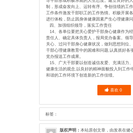
导干部形成积极乐观的人生态度。建立良好的
制，形成奋发向上、运转有序、争创佳绩的工
工作条件激发干部职工的工作热情。积极开展
进行体检，防止因身体健康因素产生心理健康
四、加强组织领导，落实工作责任
14、各单位要把关心爱护干部身心健康作为
责任人、确定具体负责人，报局党办备案。领
关心、过问干部身心健康状况，做到思想到位
干部心理健康教育中的困难和问题,认真抓好各
党办报送工作成果。
15、广大干部要以创造诚信友爱、充满活力
健康生活的观念,以良好的精神面貌投入到工作
和谐的工作环境下创造新的工作佳绩。
喜欢
0
标签：
版权声明：
本站原创文章，由发表在
健