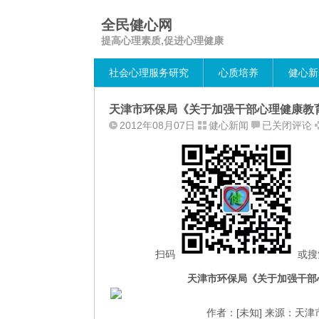
全民健心网
提高心理素质,促进心理健康
社会心理服务研究
心质培养
健心新
天津市环保局《关于加强干部心理健康教
天
2012年08月07日
健心新闻
已关闭评论
津
市
环
保
局
《关
于
加
扫码
或搜
强
天津市环保局《关于加强干部
干
部
作者：[未知] 来源：天
心