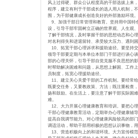
风上过得硬、群众公认程度高的干部选拔上来
程序，建立有利于干部成长的选人用人机制，
围，为干部健康成长创造良好的外部激励环境
9、加强干部日常管理和教育。坚持用中国特
设，引导干部牢固树立正确的世界观、人生观
了解干部情况，及时掌握干部的思想动态和心
对名利得失和进退留转、承受较大压力、遇到
10、拓宽干部心理诉求和援助途径。要坚持
领导干部要定期与本单位本部门干部进行谈心
部的心理关怀，引导干部自觉克服不良思想的
时帮助解决困难和问题，从思想上解困、工作
员制度，拓宽心理援助途径。
11、建立关心关爱干部的工作机制。要经常
既要交任务，又要教政策、方法；既注重检查
扬和鼓励。在生活上，要注意了解干部实际困
难。
12、大力开展心理健康教育和培训。要把心
干部心理健康教育活动，定期举办心理健康辅
提高自我调节能力。对心理健康风险较高的部
调适活动，帮助干部用积极的思想认识事物，
13、营造积极向上的和谐环境。大力宣传模