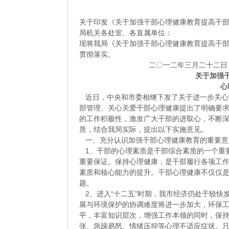
理
健
关于印发《关于加强干部心理健康教育提高干
康
局机关各处室、各直属单位：
教
现将我局《关于加强干部心理健康教育提高干
育
贯彻落实。
提
二〇一二年三月二十二日
高
关于加强
心
近日，中央和市委相继下发了关于进一步关心
部管理、关心关爱干部心理健康提出了明确要
的工作积极性，激发广大干部的进取心，不断深
质，结合我局实际，提出以下实施意见。
一、充分认识加强干部心理健康教育的重要意
1、干部的心理素质是干部综合素质的一个重
重要保证。保持心理健康，是干部履行各项工
素质和核心能力的提升。干部心理健康不仅仅
题。
2、进入“十二五”时期，我市经济仍处于较快
展与环境保护的协调难度将进一步加大，环保
平，丰富知识层次，增强工作本领的同时，保
张、急躁易怒、情绪压抑等心理不适应症状。