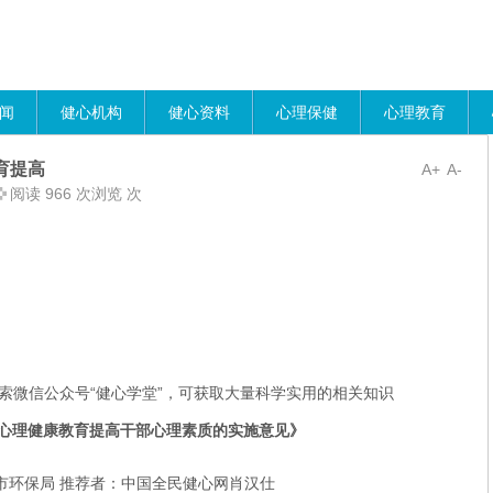
闻
健心机构
健心资料
心理保健
心理教育
育提高
A+
A-
阅读 966 次浏览 次
索微信公众号“健心学堂”，可获取大量科学实用的相关知识
心理健康教育提高干部心理素质的实施意见》
津市环保局 推荐者：中国全民健心网肖汉仕