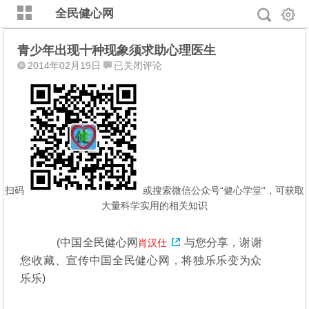
全民健心网
青少年出现十种现象须求助心理医生
青
2014年02月19日
已关闭评论
少
年
出
现
十
种
现
象
扫码
或搜索微信公众号“健心学堂”，可获取
须
大量科学实用的相关知识
求
助
(中国全民健心网
与您分享，谢谢
肖汉仕
心
您收藏、宣传中国全民健心网，将独乐乐变为众
理
医
乐乐)
生