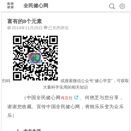
全民健心网
富有的8个元素
富
2014年11月26日
已关闭评论
有
的
8
个
元
素
扫码
或搜索微信公众号“健心学堂”，可获取
大量科学实用的相关知识
（中国全民健心网
、何艳芝与您分享，
肖汉仕
谢谢您收藏、宣传中国全民健心网，将独乐乐变为众乐
乐）