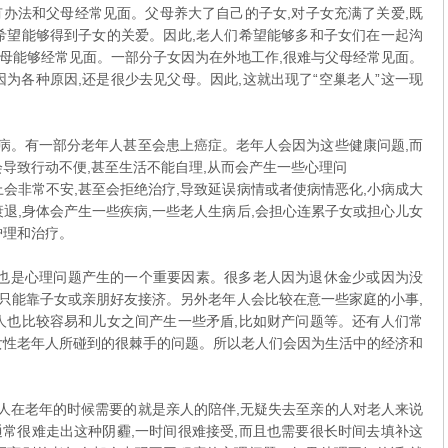
办法和父母经常见面。父母养大了自己的子女,对子女充满了关爱,既
希望能够得到子女的关爱。因此,老人们希望能够多和子女们在一起沟
母能够经常见面。一部分子女因为在外地工作,很难与父母经常见面。
为各种原因,还是很少去见父母。因此,这就出现了“空巢老人”这一现
病。有一部分老年人甚至会患上癌症。老年人会因为这些健康问题,而
导致行动不便,甚至生活不能自理,从而会产生一些心理问
会非常不安,甚至会拒绝治疗,导致延误病情或者使病情恶化,小病成大
退,身体会产生一些疾病,一些老人生病后,会担心连累子女或担心儿女
护理和治疗。
也是心理问题产生的一个重要因素。很多老人因为退休金少或因为没
而只能靠子女或亲朋好友接济。另外老年人会比较在意一些家庭的小事,
人也比较容易和儿女之间产生一些矛盾,比如财产问题等。还有人们常
女性老年人所碰到的很棘手的问题。所以老人们会因为生活中的经济和
人在老年的时候需要的就是亲人的陪伴,无疑失去至亲的人对老人来说
常很难走出这种阴霾,一时间很难接受,而且也需要很长时间去填补这