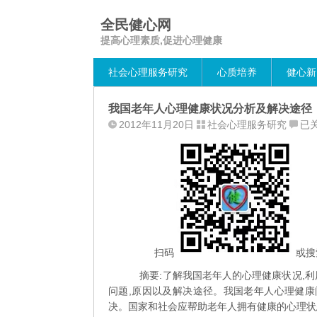
全民健心网
提高心理素质,促进心理健康
社会心理服务研究
心质培养
健心新
我国老年人心理健康状况分析及解决途径
我
2012年11月20日
社会心理服务研究
已
国
老
年
人
心
理
健
康
扫码
或搜
状
摘要:了解我国老年人的心理健康状况,利
况
问题,原因以及解决途径。我国老年人心理健康
分
决。国家和社会应帮助老年人拥有健康的心理状
析