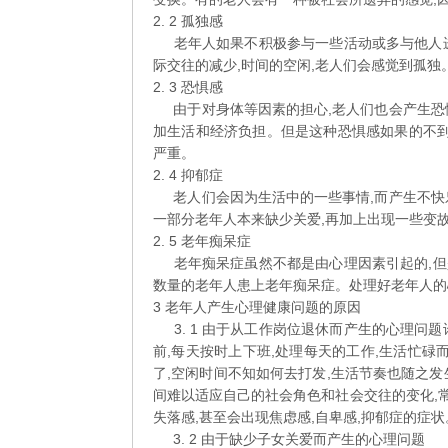
2. 2 孤独感
老年人如果不积极参与一些活动或多与他人进
际交往的减少,时间的空闲,老人们会感觉到孤
2. 3 恐惧感
由于对身体等因素的担心,老人们也会产生恐
加生活和经济负担。但是这种恐惧感如果的不到
严重。
2. 4 抑郁症
老人们会因为生活中的一些事情,而产生不快
一部分老年人本来缺少关爱,再加上出现一些变故
2. 5 老年痴呆症
老年痴呆症虽然不都是由心理因素引起的,但
数量的老年人患上老年痴呆症。处理好老年人的
3 老年人产生心理健康问题的原因
3. 1 由于从工作岗位退休而产生的心理问
前,每天按时上下班,处理每天的工作,生活忙碌
了,空闲时间不知如何去打发,生活节奏也随之
间难以适应自己的社会角色和社会交往的变化,常
失落感,甚至会出现焦虑感,自卑感,抑郁症的症状
3. 2 由于缺少子女关爱而产生的心理问题