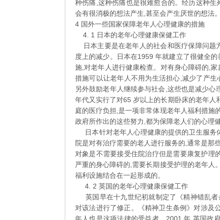
种伤痛,这种伤痛也是很难愈合的。经历这种生
会有很消极的想法产生,甚至会产生厌世的想法
4 国外一些国家保障老年人心理健康的措施
4. 1 日本的老年心理健康保健工作
日本主要是在老年人的社会和医疗保障问题方
度上的减少。日本在1959 年就建立了很健全
施,对老年人进行健康检查。对有身心障碍的,
措施可以让老年人不用为生活担心,减少了产生心
另外鼓励老年人继续参与社会,这些也是减少心理
年代又实行了对65 岁以上的长期卧床的老年人
庭的医疗负担,是一项非常体现老年人福利措施的
政府所作出的这些努力,都为保障老人们的心理
日本针对老年人心理健康的提供的卫生服务体
院是对有治疗需要的老人进行服务的,通常是那
对象是不需要接受住院治疗但是需要康复护理的
严重的身心障碍的,需要长期接受护理的老年人。
福利设施结合在一起形成的。
4. 2 英国的老年心理健康保健工作
英国早在十九世纪初就制定了《精神错乱者条例
对该法进行了修正。《精神卫生条例》对涉及公
年人也是这项法律的受益者。2001 年,英国