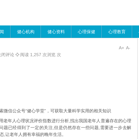
闻
健心机构
健心资料
心理保健
心理教育
A+
A-
关闭评论
阅读 1,257 次浏览 次
索微信公众号“健心学堂”，可获取大量科学实用的相关知识
用老年人心理状况评价指数进行分析,找出我国老年人普遍存在的心理
问题已经得到了一定的关注,但是仍然存在一些问题,需要进一步去解
态,让老年人拥有幸福的晚年生活。