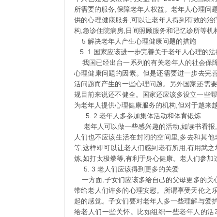
所需要的服务,保障老年人权益。老年人心理问
供的心理健康服务,可以让老年人得到有效的治
构,急诊住院病房,日间照顾服务和记忆诊所等机
5 解决老年人产生心理健康问题的措施
5. 1 国家应该进一步完善关于老年人心理的
我国已经出台一系列的有关老年人的社会保障
心理健康问题的因素。但是还需要进一步去完善
活问题而产生的一些心理问题。另外国家还需
规目前来说还不健全。国家还应该多设立一些
为老年人提供心理健康服务的机构,但对于越来
5. 2 老年人多参加集体活动和体育锻炼
老年人可以做一些感兴趣的活动,如读书看报,下
人们也不应该生活在封闭的空间里,多去和其
等,这样即可以让老人们感到老有所用,有用武
炼,如打太极拳等,有利于身心健康。老人们参
5. 3 老人们应该得到更多的关爱
一方面,子女们应该多给自己的父母更多的关心
带给老人们许多的心理安慰。所谓享受天伦之乐
起的感觉。子女们要对老年人多一些理解与爱护
给老人们一些关怀。比如组织一些老年人的活