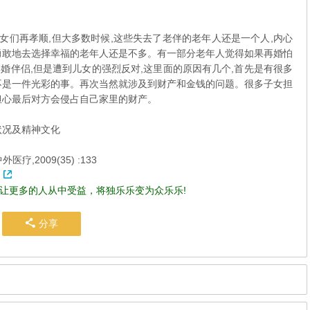
女们再孝顺,但大多数时候,这些失去了老伴的老年人还是一个人,内心
勇敢地去选择幸福的老年人还是不多。有一部分老年人觉得如果再婚怕
婚伴侣,但是遭到儿女的强烈反对,这里面的原因有几个,首先是有很多
不是一件光彩的事。再次当然就涉及到财产和金钱的问题。很多子女担
担心最后对方会侵占自己家里的财产。
理状况及精神文化
疗,2009(35) :133
让更多的人从中受益，将独乐乐变为众乐乐!
分享