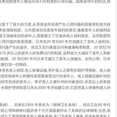
死离别的老年人都会出现不同程度的心理问题。如果处理不好的话,就
。
面下了很大的力度,从而使这些容易产生心理问题的因素得到很大程
的养老保险制度。公共团体担负着老年福利的责任,修建老年人的福利设
家庭又很难承担的老年人,国家建立了完备的老人福利系统。这些制度和
理问题的客观因素。日本在20 世纪60 年代就建立了老年人福利法,
问题产生的途径。然后又实行家庭访问和健康检查制度。20 世纪70
和70 岁以上的老年人的免费治疗的制度,这样就大大减轻了老年人和家
制度。20 世纪80 年代日本又建立了老年人保健法。女性心理。日本
健康扫清一些障碍。
系有老人病院,老人保健设施,养护老人之家和长期护理保险。老人病
些急性病老年人和慢性病需要接受治疗的老年人。老人报建设施针对的
经常卧床的老年人。养护老人之家针对的对象是65 岁及以上的有较
长期护理保险是日本从2000 年开始建立的,它是把老人保健和老人的
》。后来在1959 年更名为《精神卫生条例》。然后又在80 年代
民心理和精神问题的各个方方面面都作出了具体的法律保障,当然,老
政府成立了英国国家老年人服务机构,专门为老年人服务,提供各项老年人