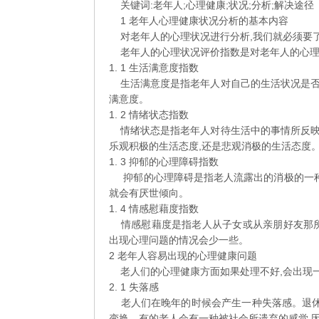
关键词:老年人;心理健康;状况;分析;解决途径
及
1 老年人心理健康状况分析的基本内容
解
对老年人的心理状况进行分析,我们就必须要了
决
老年人的心理状况评价指数是对老年人的心理
途
1. 1 生活满意度指数
径
生活满意度是指老年人对自己的生活状况是否
满意度。
1. 2 情绪状态指数
情绪状态是指老年人对待生活中的事情所反映
乐观积极的生活态度,还是悲观消极的生活态度
1. 3 抑郁的心理障碍指数
抑郁的心理障碍是指老人流露出的消极的一种
就会有厌世倾向。
1. 4 情感慰藉度指数
情感慰藉度是指老人从子女或从亲朋好友那所
出现心理问题的情况会少一些。
2 老年人容易出现的心理健康问题
老人们的心理健康方面如果处理不好,会出现一
2. 1 失落感
老人们在晚年的时候会产生一种失落感。退休
变换。有的老人会有一种被社会所遗弃的感觉,