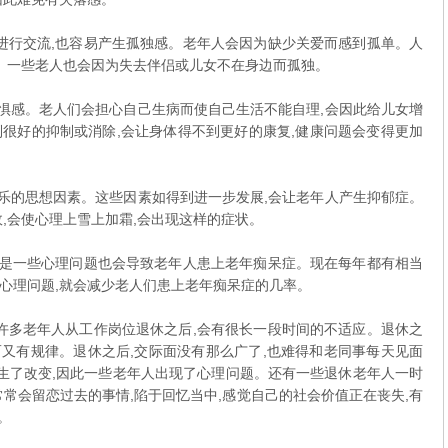
行交流,也容易产生孤独感。老年人会因为缺少关爱而感到孤单。人
独。一些老人也会因为失去伴侣或儿女不在身边而孤独。
惧感。老人们会担心自己生病而使自己生活不能自理,会因此给儿女增
很好的抑制或消除,会让身体得不到更好的康复,健康问题会变得更加
乐的思想因素。这些因素如得到进一步发展,会让老年人产生抑郁症。
,会使心理上雪上加霜,会出现这样的症状。
是一些心理问题也会导致老年人患上老年痴呆症。现在每年都有相当
心理问题,就会减少老人们患上老年痴呆症的几率。
题许多老年人从工作岗位退休之后,会有很长一段时间的不适应。退休之
而又有规律。退休之后,交际面没有那么广了,也难得和老同事每天见面
发生了改变,因此一些老年人出现了心理问题。还有一些退休老年人一时
常会留恋过去的事情,陷于回忆当中,感觉自己的社会价值正在丧失,有
。