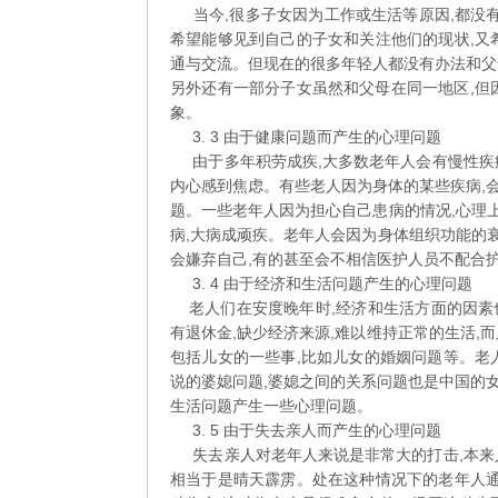
当今,很多子女因为工作或生活等原因,都没有
希望能够见到自己的子女和关注他们的现状,又
通与交流。但现在的很多年轻人都没有办法和父
另外还有一部分子女虽然和父母在同一地区,但因
象。
3. 3 由于健康问题而产生的心理问题
由于多年积劳成疾,大多数老年人会有慢性疾
内心感到焦虑。有些老人因为身体的某些疾病,会
题。一些老年人因为担心自己患病的情况,心理上
病,大病成顽疾。老年人会因为身体组织功能的衰
会嫌弃自己,有的甚至会不相信医护人员不配合
3. 4 由于经济和生活问题产生的心理问题
老人们在安度晚年时,经济和生活方面的因素
有退休金,缺少经济来源,难以维持正常的生活,
包括儿女的一些事,比如儿女的婚姻问题等。老
说的婆媳问题,婆媳之间的关系问题也是中国的
生活问题产生一些心理问题。
3. 5 由于失去亲人而产生的心理问题
失去亲人对老年人来说是非常大的打击,本来
相当于是晴天霹雳。处在这种情况下的老年人通