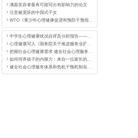
满面笑容者最有可能写出有影响力的论文
注意被宠坏的中国式子女
WTO《青少年心理健康促进和预防干预指南：帮助青少年茁壮成长》
中学生心理健康状况自评及分析报告——来自鼎兴高级中学
心理健康写入《国务院关于推进服务业扩能提质的意见》的重大意义
把握社会心理健康需求 健全社会心理服务体系
如何培养孩子的内驱力：来自一位家长的经验
健全社会心理服务体系和危机干预机制实施方案