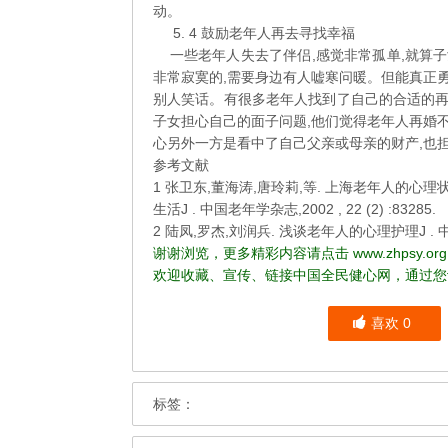
动。
5. 4 鼓励老年人再去寻找幸福
一些老年人失去了伴侣,感觉非常孤单,就算子
非常寂寞的,需要身边有人嘘寒问暖。但能真正
别人笑话。有很多老年人找到了自己的合适的再
子女担心自己的面子问题,他们觉得老年人再婚
心另外一方是看中了自己父亲或母亲的财产,也
参考文献
1 张卫东,董海涛,唐玲莉,等. 上海老年人的心
生活J . 中国老年学杂志,2002 , 22 (2) :83285.
2 陆凤,罗杰,刘润兵. 浅谈老年人的心理护理J . 中外医
谢谢浏览，更多精彩内容请点击
www.zhpsy.org
欢迎收藏、宣传、链接中国全民健心网，通过您
喜欢
0
标签：