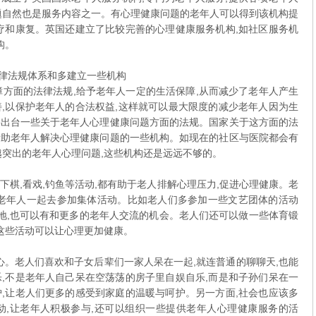
题自然也是服务内容之一。有心理健康问题的老年人可以得到该机构提
疗和康复。英国还建立了比较完善的心理健康服务机构,如社区服务机
构。
法律法规体系和多建立一些机构
方面的法律法规,给予老年人一定的生活保障,从而减少了老年人产生
,以保护老年人的合法权益,这样就可以最大限度的减少老年人因为生
要出台一些关于老年人心理健康问题方面的法规。国家关于这方面的法
帮助老年人解决心理健康问题的一些机构。如现在的社区与医院都会有
越突出的老年人心理问题,这些机构还是远远不够的。
棋,看戏,钓鱼等活动,都有助于老人排解心理压力,促进心理健康。老
他老年人一起去参加集体活动。比如老人们多参加一些文艺团体的活动
之地,也可以有和更多的老年人交流的机会。老人们还可以做一些体育锻
加这些活动可以让心理更加健康。
。老人们喜欢和子女后辈们一家人呆在一起,就连普通的聊聊天,也能
,不是老年人自己呆在空荡荡的房子里自娱自乐,而是和子孙们呆在一
,让老人们更多的感受到家庭的温暖与呵护。另一方面,社会也应该多
动,让老年人积极参与,还可以组织一些提供老年人心理健康服务的活