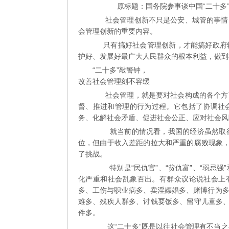
原标题：国务院参事谈中国“二十多”
社会管理创新不只是公安、城管的事情，
会管理创新的重要内容。
只有搞好社会管理创新，才能搞好政府转
护好、发展好最广大人民群众的根本利益，做到
“二十多”敲警钟，
改善社会管理刻不容缓
社会管理，就是要对社会构成的各个方面
督、推进和管理的行为过程。它包括了协调社
务、化解社会矛盾、促进社会公正、应对社会风
就当前的情况看，我国的经济虽然取得了
位，但由于收入差距的拉大和严重的腐败现象，
了挑战。
特别是“民仇官”、“贫仇富”、“弱忌强”
化严重和社会乱象百出。有群众议论说社会上
多、工伤与职业病多、卖淫嫖娼多、赌博行为
难多、残疾人群多、讨钱要饭多、留守儿童多、
件多。
这“二十多”既是以往社会管理有不当之