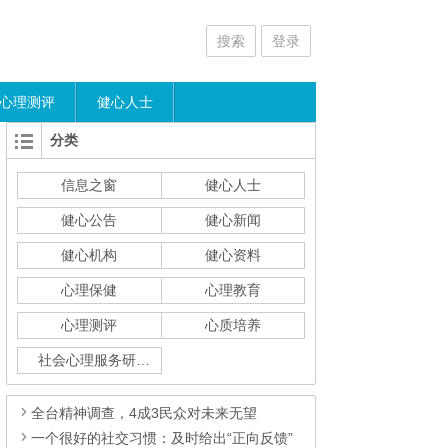
搜索
登录
心理测评
健心人士
分类
信息之窗
健心人士
健心公告
健心新闻
健心机构
健心资料
心理保健
心理教育
心理测评
心质培养
社会心理服务研究
全台精神调查，4成3民众对未来无望
一个很好的社交习惯：及时给出“正向反馈”