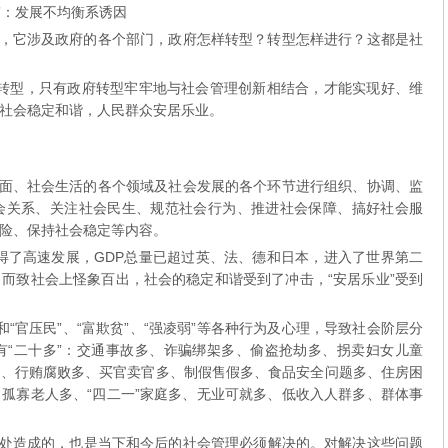
：发展不均衡系诱因
它涉及政府的各个部门，政府怎样转型？转型怎样进行？这都是社
型，只有政府转型牢牢地与社会管理创新相结合，才能实现好、维
社会稳定和谐，人民群众安居乐业。
、社会生活的各个领域及社会发展的各个环节进行组织、协调、监
会关系、关注社会民生、规范社会行为、推进社会保障、搞好社会服
险、保持社会稳定等内容。
高速发展，GDP总量已超过英、法、德和日本，进入了世界第二
而致社会上怪象百出，社会的稳定和谐受到了冲击，“安居乐业”受到
和“官压民”、“富欺贫”、“强凌弱”等各种行为及心理，导致社会阶层分
有“二十多”：交通事故多、诈骗绑架多、偷盗抢劫多、拐卖妇女儿童
多、行贿腐败多、买官卖官多、制假售假多、食品安全问题多、住房困
孤寡老人多、“四二一”家庭多、无业可就多、低收入人群多、群体事
处造成的，也是当下和今后的社会管理必须解决的。对解决这些问题