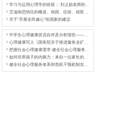
学习与运用心理学的收获： 刘义勋老师的体会
艾滋病恐惧症的概述、病因、症状、就医、治疗及注意事项
关于“开展全民健心”给国家的建议
中学生心理健康状况自评及分析报告——来自鼎兴高级中学
心理健康写入《国务院关于推进服务业扩能提质的意见》的重大意义
把握社会心理健康需求 健全社会心理服务体系
如何培养孩子的内驱力：来自一位家长的经验
健全社会心理服务体系和危机干预机制实施方案