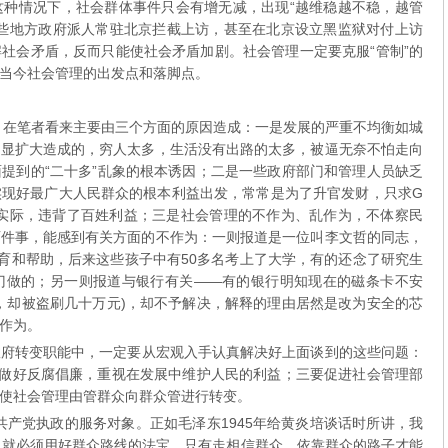
这种情况下，社会群体事件只会有增无减，出现“越维稳越不稳，越管
一些地方政府派人常驻北京拦截上访，甚至在北京设立黑监狱对付上访
社会矛盾，反而只能使社会矛盾加剧。社会管理一定要克服“管制”的
当今社会管理的出发点和落脚点。
笔者看来主要由三个方面的原因造成：一是发展的严重不均衡如城
明显扩大造成的，穷人太多，生活没有出路的太多，被逼无奈不怕走向
提到的“二十多”乱象的根本诱因；二是一些政府部门和管理人员缺乏
实现好最广大人民群众的根本利益出发，常常是为了升官发财，只求G
离实际，违背了百姓利益；三是社会管理的不作为、乱作为，不体察民
两件事，能感到有关方面的不作为：一则报道是一位叫李文哲的同志，
教育和帮助，后来这些孩子中有50多名考上了大学，有的还念了研究生
门做的；另一则报道与银行有关——有的银行明知现在的磁条卡不安
，却被盗刷几十万元)，却不予解决，解释的理由居然是改为安全的芯
作为。
转变职能中，一定要从宏观入手认真解决好上面谈到的这些问题：
正做好反腐倡廉，重视在发展中维护人民的利益；三要促进社会管理部
使社会管理由管群众向群众管进行转变。
党执政的服务对象。正如毛泽东1945年给黄炎培谈话时所讲，我
，就必须用好群众路线的法宝，只有走相信群众，依靠群众的路子才能