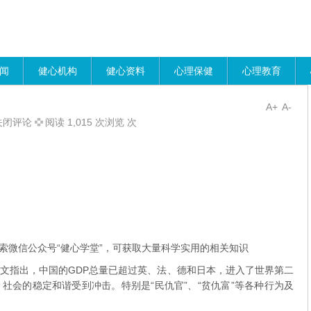
闻
健心机构
健心资料
心理保健
心理教育
A+
A-
关闭评论
阅读 1,015 次浏览 次
索微信公众号“健心学堂”，可获取大量科学实用的相关知识
指出，中国的GDP总量已超过英、法、德和日本，进入了世界第二
社会的稳定和谐受到冲击。特别是“民仇官”、“贫仇富”等各种行为及