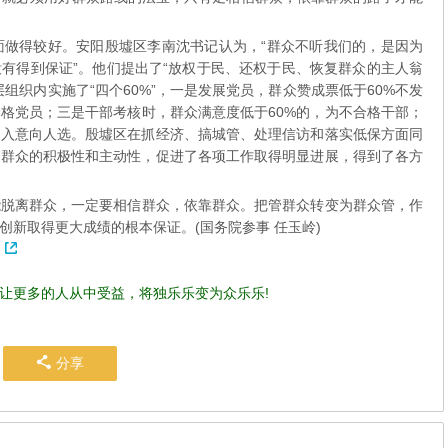
得较好。安阳殷墟区李南沈书记认为，“群众不听我们的，是因为
有得到保证”。他们提出了“放权于民、还权于民、恢复群众的主人翁
组织内实施了“四个60%”，一是发展党员，群众赞成票低于60%不发
合格党员；三是干部考核时，群众满意度低于60%的，为不合格干部；
列入意向人选。殷墟区在抓经济、搞城管、处理信访和落实低保方面同
了群众的积极性和主动性，促进了各项工作取得明显进展，得到了各方
离群众，一定要相信群众，依靠群众。把管群众转变为群众管，作
新取得更大成绩的根本保证。(国务院参事 任玉岭)
让更多的人从中受益，将独乐乐变为众乐乐!
分享