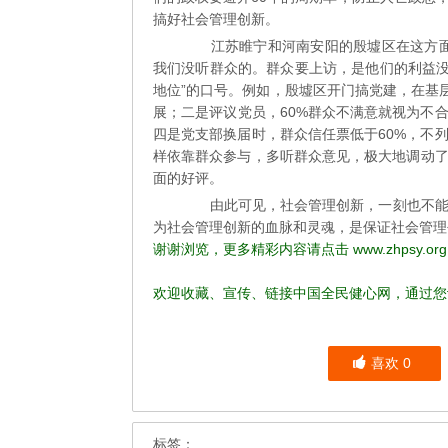
搞好社会管理创新。
江苏睢宁和河南安阳的殷墟区在这方面做
我们没听群众的。群众要上访，是他们的利益没
地位”的口号。例如，殷墟区开门搞党建，在基层
展；二是评议党员，60%群众不满意就视为不
四是党支部换届时，群众信任票低于60%，不
样依靠群众参与，多听群众意见，极大地调动
面的好评。
由此可见，社会管理创新，一刻也不能脱
为社会管理创新的血脉和灵魂，是保证社会管理创
谢谢浏览，更多精彩内容请点击
www.zhpsy.org
欢迎收藏、宣传、链接中国全民健心网，通过您
喜欢
0
标签：