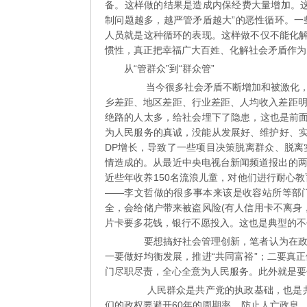
备。这样做的结果是造成内保经费大量增加。
制问题越多，越严管矛盾越大”的恶性循环。
人员就是这种循环的表现。这样做不仅不能化解
惯性，真正把幸福广大百姓、化解社会矛盾作为
从“管群众”到“群众管”
当今很多社会矛盾不断增加和被激化，在
乡差距、地区差距、行业差距、人均收入差距
绝路的人太多，给社会埋下了隐患，这也是前面
为人民服务的真诚，没能从发展好、维护好、
DP增长，导致了一些项目决策脱离群众、脱
情造成的。从最近中央电视台新闻频道报出的
近些年收养150名流浪儿童，对他们进行耐心
——李文哲做的很多事本来该是收容站所等部
全，会给储户带来被盗风险(有人信用卡不离身
片卡要多花钱，银行不愿投入。这也是典型的不
要想搞好社会管理创新，笔者认为在政府
一要做好均衡发展，推进“共同富裕”；二要真
门尽职尽责，全心全意为人民服务。此外就是要
人民群众是共产党的执政基础，也是共产
们的政权要避开60年的周期率，防止人亡政息