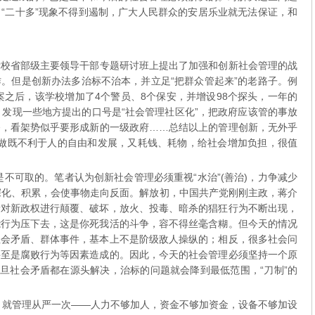
“二十多”现象不得到遏制，广大人民群众的安居乐业就无法保证，和
省部级主要领导干部专题研讨班上提出了加强和创新社会管理的战
。但是创新办法多治标不治本，并立足“把群众管起来”的老路子。例
案之后，该学校增加了4个警员、8个保安，并增设98个探头，一年的
，发现一些地方提出的口号是“社会管理社区化”，把政府应该管的事放
备，看架势似乎要形成新的一级政府……总结以上的管理创新，无外乎
这样做既不利于人的自由和发展，又耗钱、耗物，给社会增加负担，很值
可取的。笔者认为创新社会管理必须重视“水治”(善治)，力争减少
盾的深化、积累，会使事物走向反面。解放初，中国共产党刚刚主政，蒋介
量对新政权进行颠覆、破坏，放火、投毒、暗杀的猖狂行为不断出现，
能行为压下去，这是你死我活的斗争，容不得丝毫含糊。但今天的情况
社会矛盾、群体事件，基本上不是阶级敌人操纵的；相反，很多社会问
甚至是腐败行为等因素造成的。因此，今天的社会管理必须坚持一个原
一旦社会矛盾都在源头解决，治标的问题就会降到最低范围，“刀制”的
管理从严一次——人力不够加人，资金不够加资金，设备不够加设