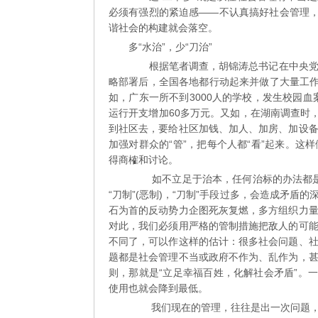
必须有强烈的紧迫感——不认真搞好社会管理，
谐社会的构建就会落空。
多“水治”，少“刀治”
根据笔者调查，胡锦涛总书记在中央党校
略部署后，全国各地都行动起来并做了大量工作
如，广东一所不到3000人的学校，发生校园血
运行开支增加60多万元。又如，在湖南调查时
到社区去，要给社区加钱、加人、加房、加设
加强对群众的“管”，把每个人都“看”起来。
得商榷和讨论。
如不立足于治本，任何治标的办法都是不
“刀制”(恶制)，“刀制”手段过多，会造成矛
石为首的反动势力企图死灰复燃，多方组织力
对此，我们必须用严格的管制措施把敌人的可
不同了，可以作这样的估计：很多社会问题、
题都是社会管理不当或政府不作为、乱作为，
则，那就是“立足幸福百姓，化解社会矛盾”。
使用也就会降到最低。
我们现在的管理，往往是出一次问题，就