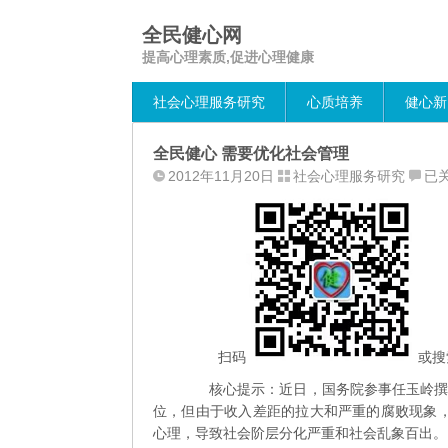
全民健心网
提高心理素质,促进心理健康
社会心理服务研究
心质培养
健心新
全民健心 需要优化社会管理
全
2012年11月20日
社会心理服务研究
已
民
健
心
需
要
优
化
社
扫码
或搜
会
核心提示：近日，国务院参事任玉岭撰文
管
位，但由于收入差距的拉大和严重的腐败现象，
理
心理，导致社会阶层分化严重和社会乱象百出。