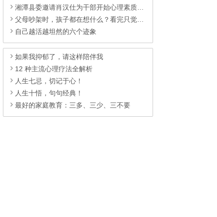
湘潭县委邀请肖汉仕为干部开始心理素质讲座
父母吵架时，孩子都在想什么？看完只觉得心酸…
自己越活越坦然的六个迹象
如果我抑郁了，请这样陪伴我
12 种主流心理疗法全解析
人生七忌，切记于心！
人生十悟，句句经典！
最好的家庭教育：三多、三少、三不要