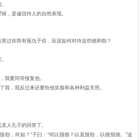
闹。
逻辑，是诚信待人的自然表现。
伤害过你而有冤仇于你，应该如何对待这些德和怨？
家。
我，我要同等报复他。
害了我，我反过来还要给他笑脸和各种利益关照。
代圣人孔子的回答了。
报怨，何如？”子曰：“何以报德？以直报怨，以德报德。”这