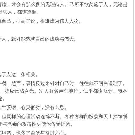
情愿，才会有那么多的无理待人。己所不欲勿施于人，无论是
对恋人，都该遵循。
就自己，往高了说，很难成为伟大人物。
于人，就可能造就自己的成功与伟大。
施于人这一条相关。
午餐，然而，事情反过来针对自己时，往往就不明白道理了。
，我应该沾点光。别人有名声有地位，似乎都该瓜分。孰不
恶。
人生萎缩、心灵低劣，没有出息。
，但同样的心理活动连绵不断。各种各样的嫉羡和天上掉馅饼
衡与恶毒的攻击性更使他备受折磨。
和坦然，也多了自信与奋进之心。