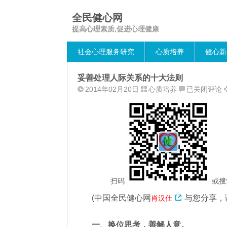
全民健心网
提高心理素质,促进心理健康
社会心理服务研究
心质培养
健心新
妥善处理人际关系的十大法则
妥
2014年02月20日
心质培养
已关闭评论
善
处
理
人
际
关
系
的
扫码
或搜
十
(
中国全民健心网
与您分享，
肖汉仕
大
法
则
一、换位思考，善解人意。