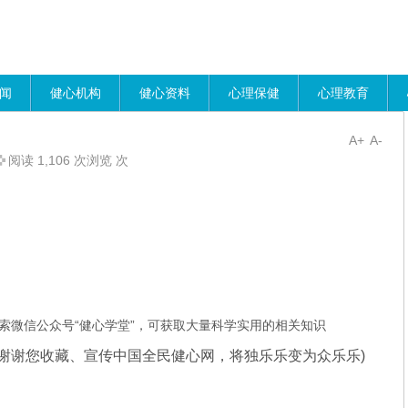
闻
健心机构
健心资料
心理保健
心理教育
A+
A-
阅读 1,106 次浏览 次
索微信公众号“健心学堂”，可获取大量科学实用的相关知识
谢谢您收藏、宣传中国全民健心网，将独乐乐变为众乐乐)