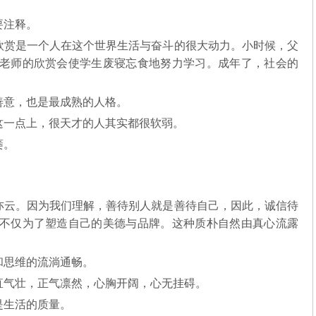
要注释。
欣赏是一个人在这个世界生活与奋斗的很大动力。小时候，父
老师的欣赏会使学生废寝忘食地努力学习。成年了，社会的
善意，也是最成熟的人格。
这一点上，很天才的人其实都很软弱。
萎。
亦云。因为我们理解，善待别人就是善待自己，因此，诚信待
不仅为了塑造自己的美德与品牌。这种质朴自然由真心流露
和思维的流淌通畅。
直气壮，正气凛然，心胸开阔，心无挂碍。
是生活的质量。