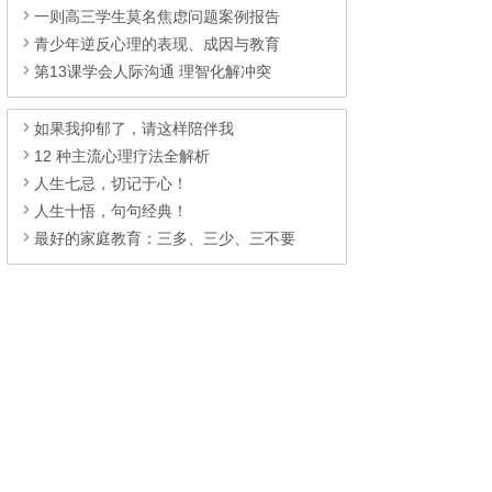
一则高三学生莫名焦虑问题案例报告
青少年逆反心理的表现、成因与教育
第13课学会人际沟通 理智化解冲突
如果我抑郁了，请这样陪伴我
12 种主流心理疗法全解析
人生七忌，切记于心！
人生十悟，句句经典！
最好的家庭教育：三多、三少、三不要