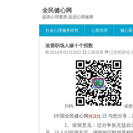
全民健心网
提高心理素质,促进心理健康
社会心理服务研究
心质培养
健心新
改善职场人缘十个招数
改
2014年02月20日
心质培养
已关闭评论
善
职
场
人
缘
十
个
招
扫码
或搜
数
(
中国全民健心网
与您分享，
肖汉仕
1、保留意见：过分争执无益自己
见，让人们捉摸不定。谨慎的沉默就是精