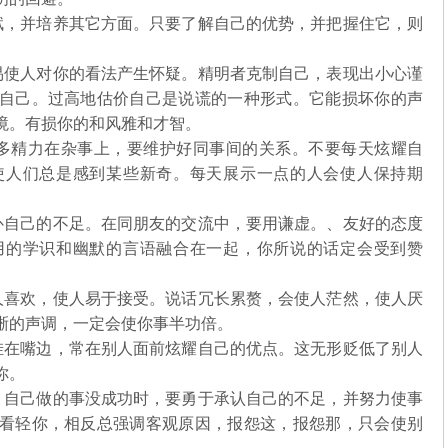
，并培养其它方面。只要了解自己的优势，并把握住它，则
使人对你的看法产生怀疑。精明者克制自己，表现出小心谨
自己。过高地估价自己是说谎的一种形式。它能损坏你的声
境。有损你的和风雅和才智。
精力在杂事上，要维护好同事间的关系。不要每天炫耀自
使人们总是感到某些新奇。每天展示一点的人会使人保持期
自己的不足。在同朋友的交流中，要用谦虚。、友好的态度
用的学识和幽默的言语融合在一起，你所说的话定会受到赞
喜欢，使人易于接受。说话冗长累赘，会使人茫然，使人厌
晰的声调，一定会使你事半功倍。
在嘴边，常在别人面前炫耀自己的优点。这无形贬低了别人
你。
自己做的事没成功时，要勇于承认自己的不足，并努力使事
看轻你，相反总强调客观原因，报怨这，报怨那，只会使别