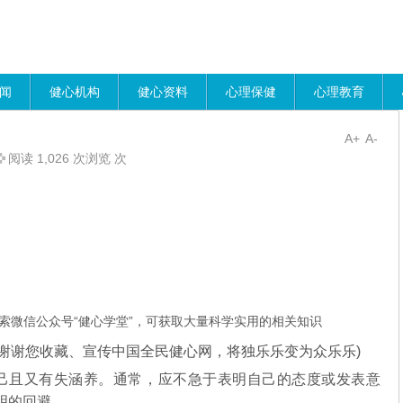
闻
健心机构
健心资料
心理保健
心理教育
A+
A-
阅读 1,026 次浏览 次
索微信公众号“健心学堂”，可获取大量科学实用的相关知识
谢谢您收藏、宣传中国全民健心网，将独乐乐变为众乐乐)
且又有失涵养。通常，应不急于表明自己的态度或发表意
明的回避。