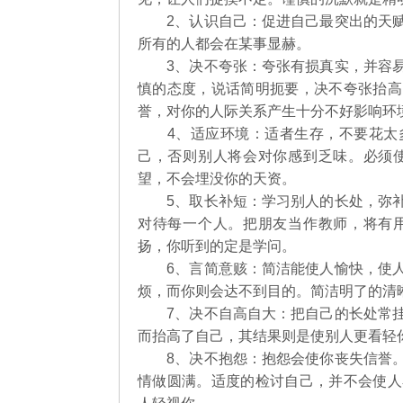
2、认识自己：促进自己最突出的天赋
所有的人都会在某事显赫。
3、决不夸张：夸张有损真实，并容易
慎的态度，说话简明扼要，决不夸张抬高
誉，对你的人际关系产生十分不好影响环
4、适应环境：适者生存，不要花太多
己，否则别人将会对你感到乏味。必须
望，不会埋没你的天资。
5、取长补短：学习别人的长处，弥补
对待每一个人。把朋友当作教师，将有
扬，你听到的定是学问。
6、言简意赅：简洁能使人愉快，使人
烦，而你则会达不到目的。简洁明了的清
7、决不自高自大：把自己的长处常挂
而抬高了自己，其结果则是使别人更看轻
8、决不抱怨：抱怨会使你丧失信誉。
情做圆满。适度的检讨自己，并不会使人