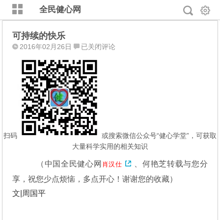
全民健心网
可持续的快乐
可
2016年02月26日
已关闭评论
持
续
的
快
乐
扫码
或搜索微信公众号“健心学堂”，可获取
大量科学实用的相关知识
（中国全民健心网
、何艳芝
转载与您分
肖汉仕
享，祝您少点烦恼，多点开心！谢谢您的收藏）
文|周国平