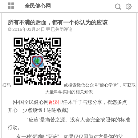
全民健心网
所有不满的后面，都有一个你认为的应该
所
2016年03月24日
已关闭评论
有
不
满
的
后
面，
都
有
扫码
或搜索微信公众号“健心学堂”，可获取
一
大量科学实用的相关知识
个
(
中国全民健心网
/任木千子与您分享，
祝您多点
肖汉仕
你
开心，少点烦恼！谢谢收藏
)
认
为
“应该”是痛苦之源。没有人会完全按照你的标准
的
行动。
应
有一种深渊叫“应该”。如果仅仅因为对方是你的父
该