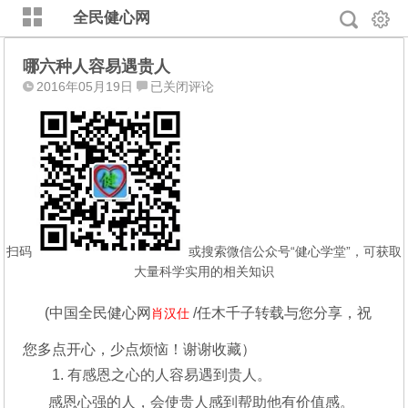
全民健心网
哪六种人容易遇贵人
哪
2016年05月19日
已关闭评论
六
种
人
容
易
遇
贵
人
扫码
或搜索微信公众号“健心学堂”，可获取
大量科学实用的相关知识
(
中国全民健心网
/任木千子转载与您分享，
祝
肖汉仕
您多点开心，少点烦恼！谢谢收藏）
1. 有感恩之心的人容易遇到贵人。
感恩心强的人，会使贵人感到帮助他有价值感。