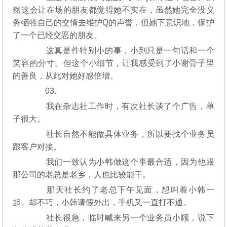
然这会让在场的朋友都觉得她不实在，虽然她完全没义
务牺牲自己的交情去维护Q的声誉，但她下意识地，保护
了一个已经交恶的朋友。
这真是件特别小的事，小到只是一句话和一个
笑容的分寸。但这个小细节，让我感受到了小谢骨子里
的善良，从此对她好感倍增。
03.
我在杂志社工作时，有次社长谈了个广告，单
子很大。
社长自然不能做具体业务，所以要找个业务员
跟客户对接。
我们一致认为小韩做这个事最合适，因为他跟
那公司的老总是老乡，人也比较能干。
那天社长约了老总下午见面，想叫着小韩一
起。却不巧，小韩请假外出，手机又一直打不通。
社长很急，临时喊来另一个业务员小顾，说下