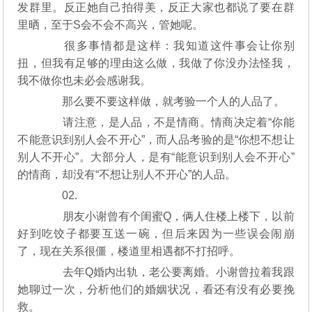
发群里。反正她自己拍得美，反正大家也都说了要在群
里晒，至于S会不会不高兴，管她呢。
很多事情都是这样：我知道这件事会让你别
扭，但我有足够的理由这么做，我做了你没办法怪我，
我不做你也未必会感谢我。
那么要不要这样做，就考验一个人的人品了。
请注意，是人品，不是情商。情商决定着“你能
不能意识到别人会不开心”，而人品考验的是“你想不想让
别人不开心”。大部分人，是有“能意识到别人会不开心”
的情商，却没有“不想让别人不开心”的人品。
02.
朋友小谢曾有个闺蜜Q，俩人住楼上楼下，以前
好到吃饺子都要互送一碗，但后来因为一些误会闹崩
了，现在关系很僵，楼道里相遇都不打招呼。
去年Q婚内出轨，老公要离婚。小谢曾拉着我跟
她聊过一次，分析他们的婚姻状况，看还有没有必要挽
救。