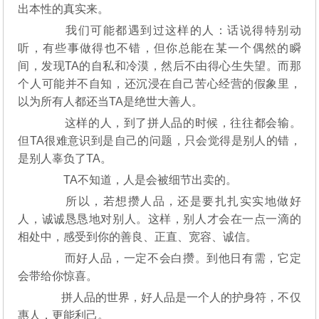
出本性的真实来。
我们可能都遇到过这样的人：话说得特别动
听，有些事做得也不错，但你总能在某一个偶然的瞬
间，发现TA的自私和冷漠，然后不由得心生失望。而那
个人可能并不自知，还沉浸在自己苦心经营的假象里，
以为所有人都还当TA是绝世大善人。
这样的人，到了拼人品的时候，往往都会输。
但TA很难意识到是自己的问题，只会觉得是别人的错，
是别人辜负了TA。
TA不知道，人是会被细节出卖的。
所以，若想攒人品，还是要扎扎实实地做好
人，诚诚恳恳地对别人。这样，别人才会在一点一滴的
相处中，感受到你的善良、正直、宽容、诚信。
而好人品，一定不会白攒。到他日有需，它定
会带给你惊喜。
拼人品的世界，好人品是一个人的护身符，不仅
惠人，更能利己。