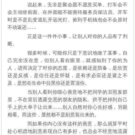
说起来，无非是聚会愿不愿意买单、打车会不
会主动坐前面、在外面能不能善待服务员保洁员、开车
时是不是乱变道乱开远光灯、捡到手机钱包会不会原封
不动返还……
正是这一件件小事，让别人对你的人品有了判
断。
很多时候，可能你只是下意识地做了某事，自
己完全没在意，但别人看在眼里，就感知到了你的为
人，进而决定了对你的态度，是依赖还是防备，是欣赏
还是反感，是信任还是怀疑，是有求必应还是避之不
及，是想在生命中拉黑你还是置顶你。
当别人看到你细心善意地不把同学的丑照发群
里，不在背后透露交恶的朋友的隐私、拱手把掉到自己
手上的大单子让出来……别人自然对你心生好感，另眼
相看。而这些，显然都不是刻意装出来的。
而如果你内心没有这样的善意，那么就算平时
处心积虑地刻意表现自己有多好，也总会不经意地流露