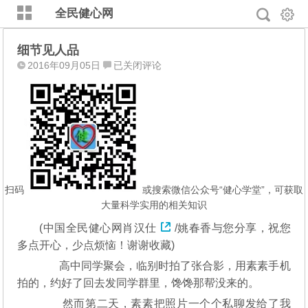
全民健心网
细节见人品
细
2016年09月05日
已关闭评论
节
见
人
品
扫码
或搜索微信公众号“健心学堂”，可获取
大量科学实用的相关知识
(中国全民健心网
肖汉仕
/姚春香与您分享，祝您
多点开心，少点烦恼！谢谢收藏)
高中同学聚会，临别时拍了张合影，用素素手机
拍的，约好了回去发同学群里，馋馋那帮没来的。
然而第二天，素素把照片一个个私聊发给了我