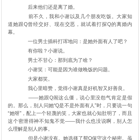
后来他们还是离了婚。
前不久，我和小谢以及几个朋友吃饭。大家知
道她跟Q曾经交好、现在交恶，就试着打探Q的离婚内
幕。
一位男士插科打诨地问：是她外面有人了吧？
有你啦？小谢说。
男士不甘心：那到底为了啥？
小谢笑：可能是因为谁做晚饭的问题。
大家都笑。
我心里暗赞，觉得小谢真是好机智又好善良。
——她跟Q闹这么僵，说心里没怨气肯定是假
的。那么，别人问她“Q是不是外面有人”时，只要说一句
“她呀”，配上一个轻蔑的笑，大家也就心知肚明了，而且
这个密泄得神不知鬼不觉——我什么也没说啊，别人怎
么理解是别人的事。
但是小谢没有。她选择了帮Q保守这个秘密。虽