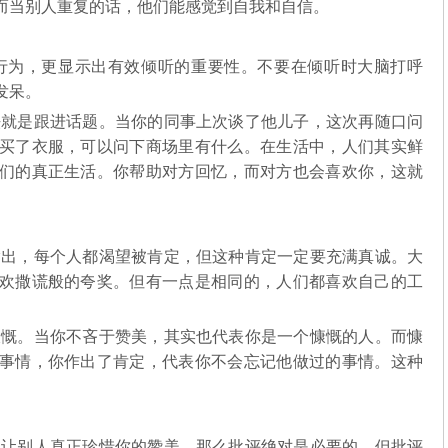
而当别人重复的话，他们能感觉到自我和自信。
行为，更显示出有效倾听的重要性。不要在倾听时大脑打呼
发呆。
就是跟进话题。当你的同事上次谈了他儿子，这次再随口问
买了衣服，可以问下商场里有什么。在生活中，人们其实鲜
们的真正生活。你帮助对方回忆，而对方也会喜欢你，这就
出，每个人都渴望被肯定，但这种肯定一定要充满真诚。大
欢撒谎般的夸奖。但有一点是相同的，人们都喜欢自己的工
慨。当你不吝于赞美，其实也代表你是一个慷慨的人。而慷
事情，你作出了肯定，代表你不会忘记他做过的事情。这种
让别人真正珍惜你的赞美，那么批评绝对是必要的，但批评