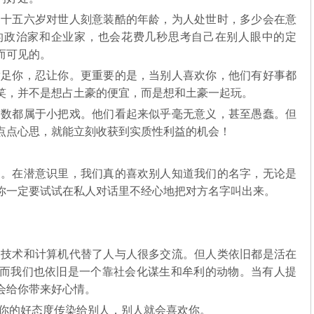
十五六岁对世人刻意装酷的年龄，为人处世时，多少会在意
的政治家和企业家，也会花费几秒思考自己在别人眼中的定
而可见的。
足你，忍让你。更重要的是，当别人喜欢你，他们有好事都
笑，并不是想占土豪的便宜，而是想和土豪一起玩。
数都属于小把戏。他们看起来似乎毫无意义，甚至愚蠢。但
点点心思，就能立刻收获到实质性利益的机会！
。在潜意识里，我们真的喜欢别人知道我们的名字，无论是
你一定要试试在私人对话里不经心地把对方名字叫出来。
技术和计算机代替了人与人很多交流。但人类依旧都是活在
而我们也依旧是一个靠社会化谋生和牟利的动物。当有人提
会给你带来好心情。
你的好态度传染给别人，别人就会喜欢你。