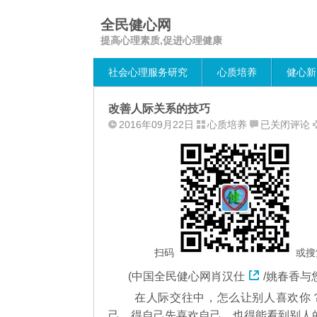
全民健心网
提高心理素质,促进心理健康
社会心理服务研究
心质培养
健心新
改善人际关系的技巧
改
2016年09月22日
心质培养
已关闭评论
善
人
际
关
系
的
技
巧
扫码
或搜
(中国全民健心网
肖汉仕
/姚春香与
在人际交往中，怎么让别人喜欢你
己，得自己先喜欢自己，也得能看到别人