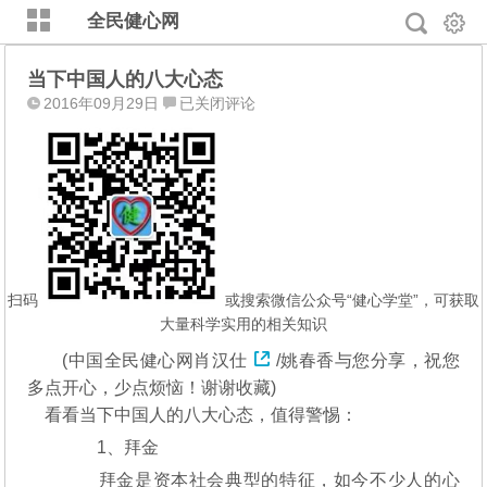
全民健心网
当下中国人的八大心态
当
2016年09月29日
已关闭评论
下
中
国
人
的
八
大
心
扫码
或搜索微信公众号“健心学堂”，可获取
态
大量科学实用的相关知识
(中国全民健心网
肖汉仕
/姚春香与您分享，祝您
多点开心，少点烦恼！谢谢收藏)
看看当下中国人的八大心态，值得警惕：
1、拜金
拜金是资本社会典型的特征，如今不少人的心