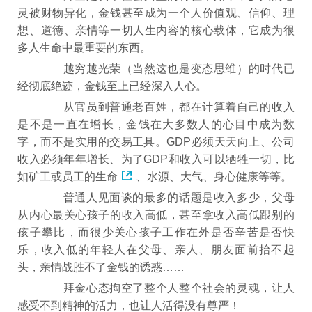
灵被财物异化，金钱甚至成为一个人价值观、信仰、理
想、道德、亲情等一切人生内容的核心载体，它成为很
多人生命中最重要的东西。
越穷越光荣（当然这也是变态思维）的时代已
经彻底绝迹，金钱至上已经深入人心。
从官员到普通老百姓，都在计算着自己的收入
是不是一直在增长，金钱在大多数人的心目中成为数
字，而不是实用的交易工具。GDP必须天天向上、公司
收入必须年年增长、为了GDP和收入可以牺牲一切，比
如矿工或员工的
生命
、水源、大气、身心健康等等。
普通人见面谈的最多的话题是收入多少，父母
从内心最关心孩子的收入高低，甚至拿收入高低跟别的
孩子攀比，而很少关心孩子工作在外是否辛苦是否快
乐，收入低的年轻人在父母、亲人、朋友面前抬不起
头，亲情战胜不了金钱的诱惑……
拜金心态掏空了整个人整个社会的灵魂，让人
感受不到精神的活力，也让人活得没有尊严！