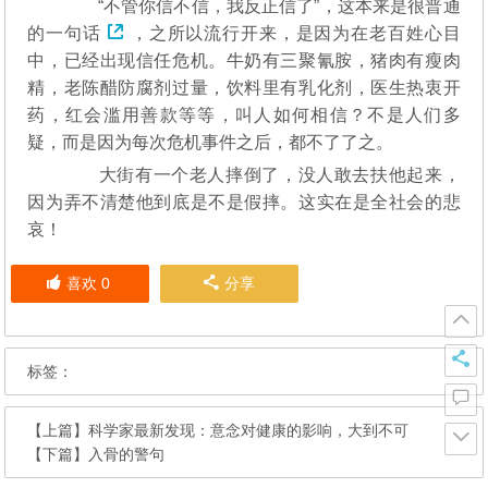
“不管你信不信，我反正信了”，这本来是很普通
的
一句话
，之所以流行开来，是因为在老百姓心目
中，已经出现信任危机。牛奶有三聚氰胺，猪肉有瘦肉
精，老陈醋防腐剂过量，饮料里有乳化剂，医生热衷开
药，红会滥用善款等等，叫人如何相信？不是人们多
疑，而是因为每次危机事件之后，都不了了之。
大街有一个老人摔倒了，没人敢去扶他起来，
因为弄不清楚他到底是不是假摔。这实在是全社会的悲
哀！
喜欢
0
分享
标签：
【上篇】
科学家最新发现：意念对健康的影响，大到不可
【下篇】
入骨的警句