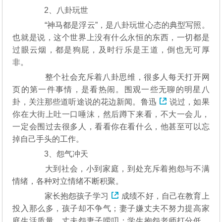
2、八卦玩世
“神马都是浮云”，是八卦玩世心态的典型写照。
也就是说，这个世界上没有什么永恒的东西，一切都是
过眼云烟，都是狗屁，及时行乐是王道，倒也无可厚
非。
整个社会充斥着八卦思维，很多人每天打开网
页的第一件事情，是看热闹。围观一些无聊的明星八
卦，关注那些道听途说的花边新闻。
鲁迅
说过，如果
你在大街上吐一口唾沫，然后蹲下来看，不大一会儿，
一定会围过去很多人，看看你在看什么，他甚至可以忘
掉自己手头的工作。
3、怨气冲天
大到社会，小到家庭，到处充斥着抱怨与不满
情绪，各种对立情绪不断积聚。
家长抱怨孩子
学习
成绩不好，自己在教育上
投入那么多，孩子却不争气；妻子嫌丈夫不努力提高家
庭生活质量，丈夫怨妻子唠叨；学生抱怨老师打分低，