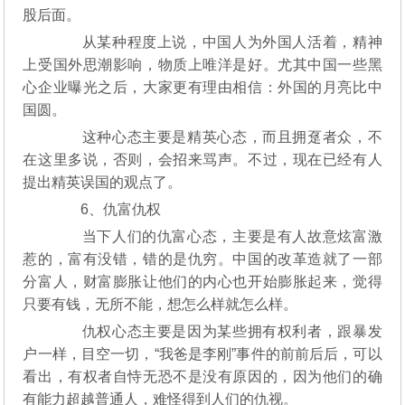
股后面。
从某种程度上说，中国人为外国人活着，精神
上受国外思潮影响，物质上唯洋是好。尤其中国一些黑
心企业曝光之后，大家更有理由相信：外国的月亮比中
国圆。
这种心态主要是精英心态，而且拥趸者众，不
在这里多说，否则，会招来骂声。不过，现在已经有人
提出精英误国的观点了。
6、仇富仇权
当下人们的仇富心态，主要是有人故意炫富激
惹的，富有没错，错的是仇穷。中国的改革造就了一部
分富人，财富膨胀让他们的内心也开始膨胀起来，觉得
只要有钱，无所不能，想怎么样就怎么样。
仇权心态主要是因为某些拥有权利者，跟暴发
户一样，目空一切，“我爸是李刚”事件的前前后后，可以
看出，有权者自恃无恐不是没有原因的，因为他们的确
有能力超越普通人，难怪得到人们的仇视。