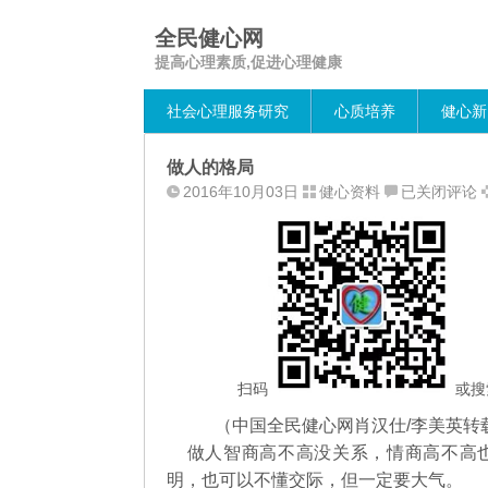
全民健心网
提高心理素质,促进心理健康
社会心理服务研究
心质培养
健心新
做人的格局
做
2016年10月03日
健心资料
已关闭评论
人
的
格
局
扫码
或搜
（中国全民健心网肖汉仕/李美英转
做人智商高不高没关系，情商高不高也
明，也可以不懂交际，但一定要大气。