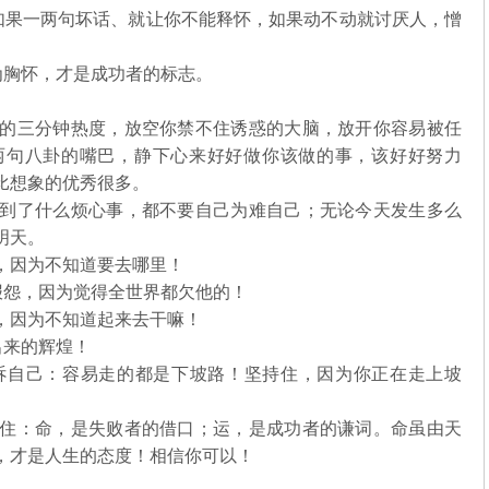
如果一两句坏话、就让你不能释怀，如果动不动就讨厌人，憎
为胸怀，才是成功者的标志。
的三分钟热度，放空你禁不住诱惑的大脑，放开你容易被任
两句八卦的嘴巴，静下心来好好做你该做的事，该好好努力
比想象的优秀很多。
到了什么烦心事，都不要自己为难自己；无论今天发生多么
明天。
，因为不知道要去哪里！
报怨，因为觉得全世界都欠他的！
，因为不知道起来去干嘛！
出来的辉煌！
自己：容易走的都是下坡路！坚持住，因为你正在走上坡
住：命，是失败者的借口；运，是成功者的谦词。命虽由天
，才是人生的态度！相信你可以！