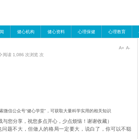
闻
健心机构
健心资料
心理保健
心理教育
A+
A-
阅读 1,086 次浏览 次
索微信公众号“健心学堂”，可获取大量科学实用的相关知识
载与您分享，祝您多点开心，少点烦恼！谢谢收藏）
问题不大，但做人的格局一定要大，说白了，你可以不聪