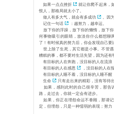
如果一点点
挫折
就让你爬不起来，
恨人，那格局就太小了。
做人有多大气，就会有多
成功
。因
记住
一句话
：越努力，越幸运。
放下你的浮躁，放下你的懒惰，放下你
何事物吸引的眼睛，放淡你什么都想聊
了！有时候真的努力后，你会发现自己要
世上除了生死，其它都是小事。不管遇
糟糕的事，都不要对生活失望，因为还有
有目标的人在奔跑，没目标的人在流浪
有目标的人在
感恩
，没目标的人在
有目标的人睡不着，没目标的人睡不醒
生命
只有走出来的精彩，没有等待
如果，感到此时的自己很辛苦，那告诉
路，走过去，你就一定会有进步。
如果，你正在埋怨命运不眷顾，那请记
定，但埋怨，只是一种懦弱的表现；努力