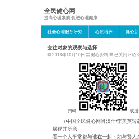
全民健心网
提高心理素质,促进心理健康
社会心理服务研究
心质培养
健心新
交往对象的观察与选择
交
2016年10月10日
健心资料
已关闭评论
往
对
象
的
观
察
与
选
扫码
或搜
择
（中国全民健心网肖汉仕/李美英转
居视其所亲
看一个人平常都与谁在一起：如与贤人