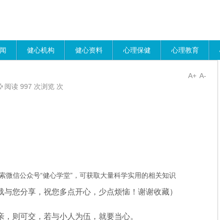
闻
健心机构
健心资料
心理保健
心理教育
A+
A-
阅读 997 次浏览 次
索微信公众号“健心学堂”，可获取大量科学实用的相关知识
载与您分享，祝您多点开心，少点烦恼！谢谢收藏）
亲，则可交，若与小人为伍，就要当心。