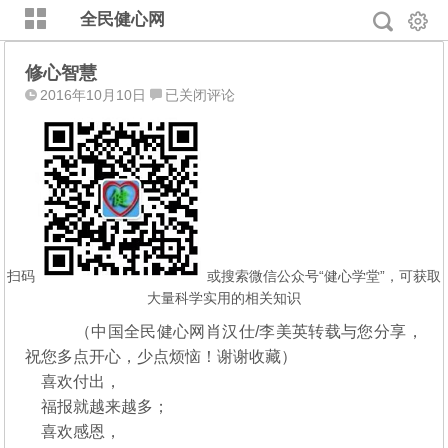
全民健心网
修心智慧
修
2016年10月10日
已关闭评论
心
智
慧
扫码
或搜索微信公众号“健心学堂”，可获取
大量科学实用的相关知识
（中国全民健心网肖汉仕/李美英转载与您分享，
祝您多点开心，少点烦恼！谢谢收藏）
喜欢付出，
福报就越来越多；
喜欢感恩，