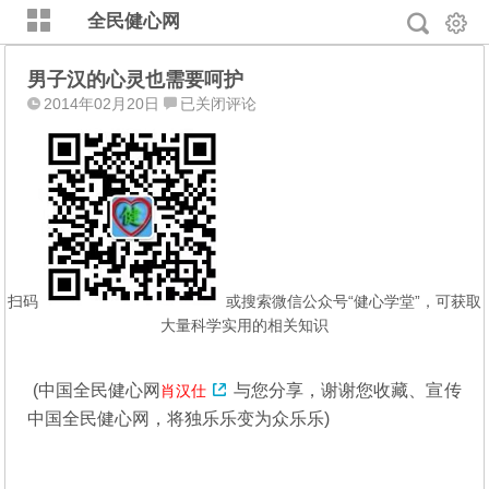
全民健心网
男子汉的心灵也需要呵护
男
2014年02月20日
已关闭评论
子
汉
的
心
灵
也
需
要
扫码
或搜索微信公众号“健心学堂”，可获取
呵
大量科学实用的相关知识
护
(中国全民健心网
与您分享，谢谢您收藏、宣传
肖汉仕
中国全民健心网，将独乐乐变为众乐乐)