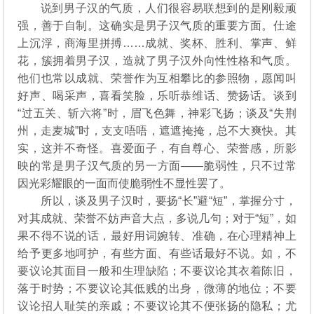
说到男子汉的气质，人们很容易联想到的是刚毅顽
强，善于自制。这确实是男子汉气质的重要方面。仕途
上沉浮，商海里拼搏……成就、奖杯、胜利、掌声、鲜
花，簇拥着男子汉，造就了男子汉外向性性格和气质。
他们也常以成就、荣誉作为互相攀比的参照物，愿闻叫
好声、喝采声，喜看笑脸，乐听恭维话、赞扬话。谈到
“过五关、斩六将”时，眉飞色舞，神彩飞扬；谈及“失荆
州，走麦城”时，支支唔唔，遮遮掩掩，总不大爽快。其
实，这并不奇怪。喜爱面子，有自尊心、荣誉感，所影
映的常是男子汉气质的另一方面——脆弱性，只不过常
因光彩耀眼的一面而使脆弱性不显性罢了。
所以，谈及男子汉时，要扬“长”避“短”，掌握分寸，
对其成就、荣誉不妨声音大点，多说几句；对于“短”，如
果不得不说的话，最好用词婉转、准确，在心理精神上
给予更多地呵护，有些方面、有些话最好不说。如，不
要议论其面目一般和生理缺陷；不要议论其衣着陈旧，
落于时势；不要议论其低贱的出身，微薄的地位；不要
议论招人耻笑的亲戚；不要议论其不便张扬的隐私；尤