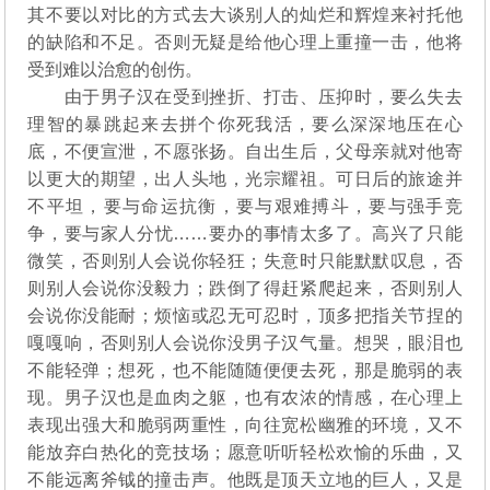
其不要以对比的方式去大谈别人的灿烂和辉煌来衬托他
的缺陷和不足。否则无疑是给他心理上重撞一击，他将
受到难以治愈的创伤。
由于男子汉在受到挫折、打击、压抑时，要么失去
理智的暴跳起来去拼个你死我活，要么深深地压在心
底，不便宣泄，不愿张扬。自出生后，父母亲就对他寄
以更大的期望，出人头地，光宗耀祖。可日后的旅途并
不平坦，要与命运抗衡，要与艰难搏斗，要与强手竞
争，要与家人分忧……要办的事情太多了。高兴了只能
微笑，否则别人会说你轻狂；失意时只能默默叹息，否
则别人会说你没毅力；跌倒了得赶紧爬起来，否则别人
会说你没能耐；烦恼或忍无可忍时，顶多把指关节捏的
嘎嘎响，否则别人会说你没男子汉气量。想哭，眼泪也
不能轻弹；想死，也不能随随便便去死，那是脆弱的表
现。男子汉也是血肉之躯，也有农浓的情感，在心理上
表现出强大和脆弱两重性，向往宽松幽雅的环境，又不
能放弃白热化的竞技场；愿意听听轻松欢愉的乐曲，又
不能远离斧钺的撞击声。他既是顶天立地的巨人，又是