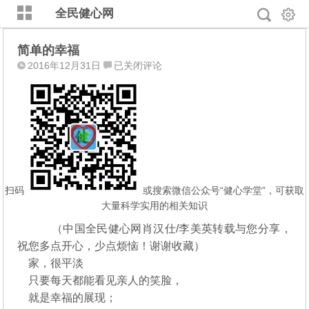
全民健心网
简单的幸福
简
2016年12月31日
已关闭评论
单
的
幸
福
扫码
或搜索微信公众号“健心学堂”，可获取
大量科学实用的相关知识
（中国全民健心网肖汉仕/李美英转载与您分享，
祝您多点开心，少点烦恼！谢谢收藏）
家，很平淡
只要每天都能看见亲人的笑脸，
就是幸福的展现；