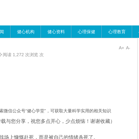
闻
健心机构
健心资料
心理保健
心理教育
A+
A-
阅读 1,272 次浏览 次
索微信公众号“健心学堂”，可获取大量科学实用的相关知识
转载与您分享，祝您多点开心，少点烦恼！谢谢收藏）
场上慷慨赴死，而是被自己的情绪杀死了。