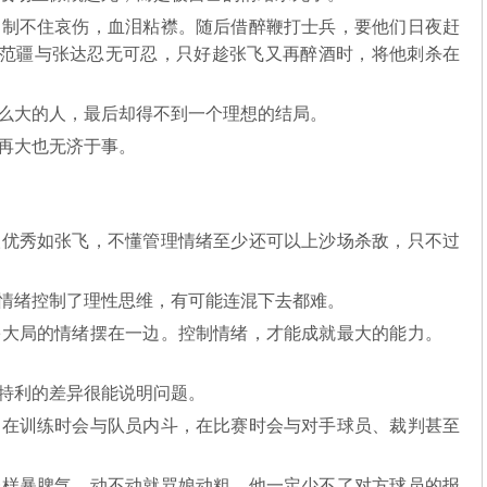
制不住哀伤，血泪粘襟。随后借醉鞭打士兵，要他们日夜赶
范疆与张达忍无可忍，只好趁张飞又再醉酒时，将他刺杀在
么大的人，最后却得不到一个理想的结局。
再大也无济于事。
优秀如张飞，不懂管理情绪至少还可以上沙场杀敌，只不过
情绪控制了理性思维，有可能连混下去都难。
大局的情绪摆在一边。控制情绪，才能成就最大的能力。
洛特利的差异很能说明问题。
在训练时会与队员内斗，在比赛时会与对手球员、裁判甚至
君子。
样暴脾气，动不动就骂娘动粗，他一定少不了对方球员的报