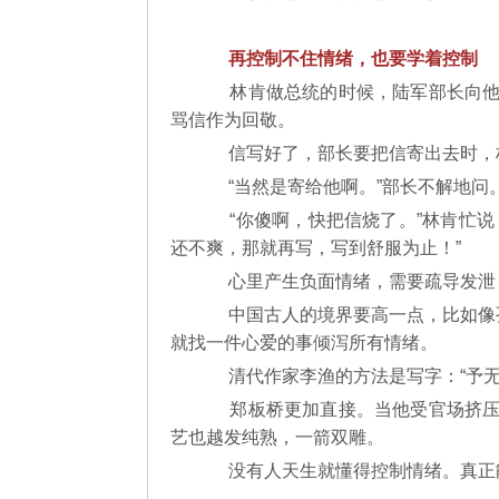
再控制不住情绪，也要学着控制
林肯做总统的时候，陆军部长向他
骂信作为回敬。
信写好了，部长要把信寄出去时，
“当然是寄给他啊。”部长不解
“你傻啊，快把信烧了。”林肯忙说
还不爽，那就再写，写到舒服为止！”
心里产生负面情绪，需要疏导发泄
中国古人的境界要高一点，比如像孔
就找一件心爱的事倾泻所有情绪。
清代作家李渔的方法是写字：“予
郑板桥更加直接。当他受官场挤压
艺也越发纯熟，一箭双雕。
没有人天生就懂得控制情绪。真正能