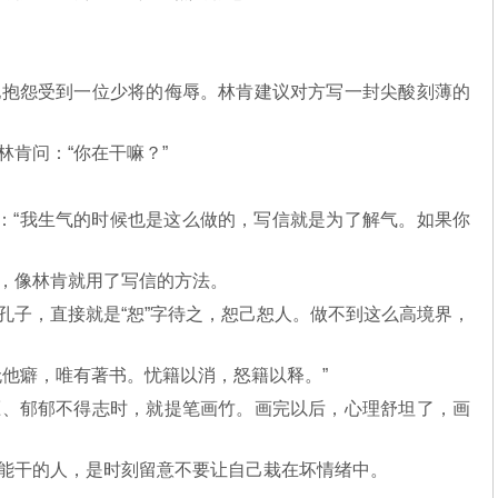
抱怨受到一位少将的侮辱。林肯建议对方写一封尖酸刻薄的
林肯问：“你在干嘛？”
地问。
：“我生气的时候也是这么做的，写信就是为了解气。如果你
，像林肯就用了写信的方法。
子，直接就是“恕”字待之，恕己恕人。做不到这么高境界，
无他癖，唯有著书。忧籍以消，怒籍以释。”
、郁郁不得志时，就提笔画竹。画完以后，心理舒坦了，画
干的人，是时刻留意不要让自己栽在坏情绪中。