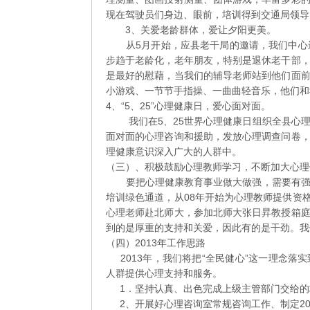
现在驾驶员们身边、眼前，培训得到交通局领导
3、关爱老龄群体，爱让夕阳更美。
从5月开始，应县老干局的邀请，我们中心还
步趋于老龄化，老年朋友，特别是退休老干部
是最好的慰藉，当我们的辅导老师站到他们面
小游戏、一节节手指操、一曲曲轻音乐，他们和
4、“5、25”心理健康日，爱心面对面。
我们在5、25世界心理健康日组织全县心理
面对面的心理咨询和援助，发放心理调查问卷
理健康意识深入广大的人群中。
（三）、积极鼓励心理教师学习，不断加大心理
要把心理健康教育事业做大做强，需要有强有
培训绿色通道，从08年开始为心理教师提供资格
心理老师赴北师大，参加北师大张日昇教授箱
到的是厚重的支持和关爱，因此有的是干劲。我
（四）2013年工作思路
2013年，我们将把“全民健心”这一理念落
人群提供心理支持和服务。
1．坚持认真、出色完成上级主管部门交给的
2、开展好心理咨询室常规咨询工作、制定20