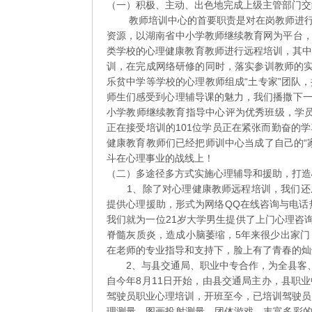
（一）积极、主动、出色地完成上级主管部门交
全
教师培训中心的首要职责是对在岗教师进行继
民
资源，以湖南省中小学教师继续教育网为平台
健
类学校的心理健康教育教师进行远程培训，其中上半
心
训，在完成网络研修的同时，落实参训教师的实
工
乐贫中学等学校的心理教师组成“土专家”团队
程
师生们感受到心理辅导课的魅力，我们播撒下
小学教师继续教育指导中心评为优秀班级，学员
正在接受培训的101位学员正在紧张而勤奋的
健康教育教师们已经把师训中心当成了自己的“
斗在心理事业的战线上！
（二）多途径多方式实施心理辅导和援助，打造
1、除了对心理健康教师远程培训，我们还成
提供心理援助，形式为网络QQ在线咨询与电话
我们就为一位21岁大学男生提供了上门心理咨
脊髓灰质炎，造成小脑萎缩，5年来很少出家
在老师的专业指导和支持下，脸上有了青春的灿
2、与县交通局、职业中专合作，为全县客、
自今年8月11日开始，由县交通局主办，县职
驾驶员职业心理培训，开班至今，已培训驾驶员
理测量、图画投射测量、团体游戏，丰富多彩