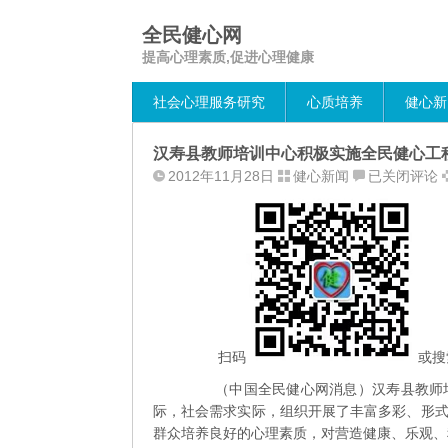
全民健心网
提高心理素质,促进心理健康
社会心理服务研究
心质培养
健心新
汉寿县教师培训中心积极实施全民健心工
汉
2012年11月28日
健心新闻
已关闭评论
寿
县
教
师
培
训
中
心
扫码
或搜
积
（中国全民健心网消息）汉寿县教师培
极
际，社会需求实际，组织开展了丰富多彩、形
实
群众培养良好的心理素质，对营造健康、乐观、
施