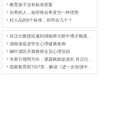
教育孩子没有标准答案
自卑的人，如何将自卑变为一种优势
好人品的8个标准，你符合几个？
肖汉仕教授应邀到湖南师大附中博才梅溪湖中学为教师开展健心讲座
湖南省促进学生心理健康条例
柳叶湖区开展教师全员心理培训
专家引领明方向，课题赋能促成长:肖汉仕到浏阳职中指导心育研究
国家教育部7问7答，解读《进一步加强中小学生心理健康工作十条措施》