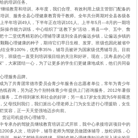
给的培训任务。
续教育和培训。本年度，我们合理、有效利用上级主管部门配备的
，培训、服务全县心理健康教育骨干教师。全年共分两期对全县各级各
年培训49人，下半年正在培训101人。上半年5月---8月的一期培
际操作能力训练，中心组织了“送教下乡”活动，将县一中、五中、詹
，把十二堂优秀精彩的心理辅导课送到全县的偏远乡镇，让偏远乡镇的
一颗颗心理健康的种子，期待它们早日生根、发芽。班级也因此被省中
结业率100%，优秀率35%，辅导员被评为国家级优秀辅导员。目前
学习，班级也一直受到培训项目组的关注和好评。现在，汉寿县的心理
家”，大家团结一心，为了让更多的学生们更健康地成长，他们共同奋
心理服务品牌。
为了共青团常德市委员会青少年服务台志愿者单位，常年为青少年
热线咨询，另为还为个别特殊青少年提供上门咨询服务。2012年暑假
询服务，工作得到家长和社会的好评；另一名17岁女生因为5年前罹患
门，父母找到我们，我们派出心理老师上门为女生进行心理援助，女生
烂笑容，正一天天坚强地迈步向前。
货运司机提供心理辅导。
业中专承办的驾驶员继续教育培训正式开班，我中心承接培训项目中的
1200多人次，培训中，辅导老师为驾驶员做团体辅导，放松训练，心
的培训，放松了驾驶员的情绪，同时也把心理健康知识也深入浅出的呈