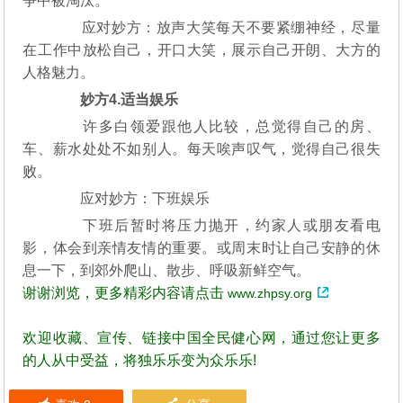
争中被淘汰。
应对妙方：放声大笑每天不要紧绷神经，尽量
在工作中放松自己，开口大笑，展示自己开朗、大方的
人格魅力。
妙方4.适当娱乐
许多白领爱跟他人比较，总觉得自己的房、
车、薪水处处不如别人。每天唉声叹气，觉得自己很失
败。
应对妙方：下班娱乐
下班后暂时将压力抛开，约家人或朋友看电
影，体会到亲情友情的重要。或周末时让自己安静的休
息一下，到郊外爬山、散步、呼吸新鲜空气。
谢谢浏览，更多精彩内容请点击
www.zhpsy.org
欢迎收藏、宣传、链接中国全民健心网，通过您让更多
的人从中受益，将独乐乐变为众乐乐!