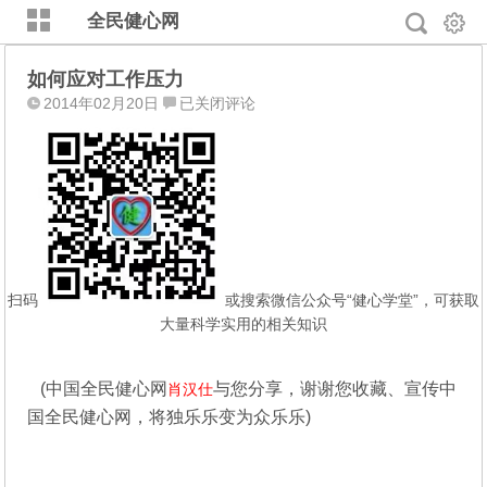
全民健心网
如何应对工作压力
如
2014年02月20日
已关闭评论
何
应
对
工
作
压
力
扫码
或搜索微信公众号“健心学堂”，可获取
大量科学实用的相关知识
(中国全民健心网
与您分享，谢谢您收藏、宣传中
肖汉仕
国全民健心网，将独乐乐变为众乐乐)