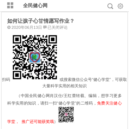
全民健心网
如何让孩子心甘情愿写作业？
如
2020年06月13日
已关闭评论
何
让
孩
子
心
甘
情
愿
扫码
或搜索微信公众号“健心学堂”，可获取
写
大量科学实用的相关知识
作
（中国全民健心网肖汉仕/王红蕾转载、编辑，想学习更多
业？
科学实用的知识，请扫一扫“健心学堂”的二维码，
免费关注健心
学堂，  推广还可能获奖哦
）