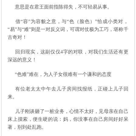
意思是在君王面前指陈得失，不可轻易从事。
借“容”为容貌之意，与“色（脸色）”恰成小类对，
“易”与“难”则是一对反义词，可谓对仗极为工巧，堪称千
古奇对！
回归现实，这副仅仅4字的对联，对我们生活还有更
深远的意义！
“色难”难在，为人子女很难有一个谦和的态度
有位老太太中午去儿子房间找报纸，正碰上儿子回
来。
儿子刚谈砸了一桩业务，心情不太好，见母亲在自己
床上摸索，便生硬的说：妈，你没事在自己房间好好呆
著，别到处乱跑。