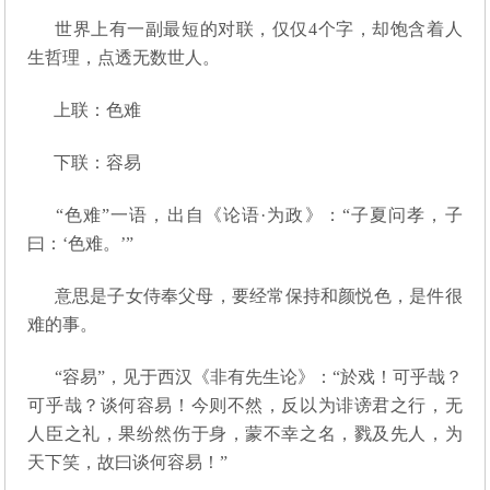
世界上有一副最短的对联，仅仅4个字，却饱含着人
生哲理，点透无数世人。
上联：色难
下联：容易
“色难”一语，出自《论语·为政》：“子夏问孝，子
曰：‘色难。’”
意思是子女侍奉父母，要经常保持和颜悦色，是件很
难的事。
“容易”，见于西汉《非有先生论》：“於戏！可乎哉？
可乎哉？谈何容易！今则不然，反以为诽谤君之行，无
人臣之礼，果纷然伤于身，蒙不幸之名，戮及先人，为
天下笑，故曰谈何容易！”