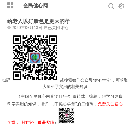
全民健心网
给老人以好脸色是更大的孝
给
2020年06月13日
已关闭评论
老
人
以
好
脸
色
是
更
扫码
或搜索微信公众号“健心学堂”，可获取
大
大量科学实用的相关知识
的
（中国全民健心网肖汉仕/王红蕾转载、编辑，想学习更多
孝
科学实用的知识，请扫一扫“健心学堂”的二维码，
免费关注健心
学堂，  推广还可能获奖哦
）