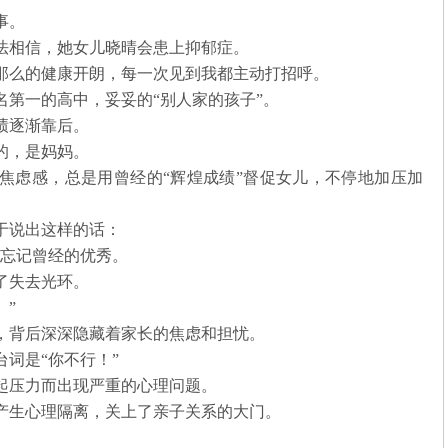
事。
法相信，她女儿晓晴会患上抑郁症。
那么的健康开朗，每一次见到我都主动打招呼。
名第一的高中，妥妥的“别人家的孩子”。
绩逐渐靠后。
的，是妈妈。
焦虑感，总是用曾经的“辉煌成绩”督促女儿，不停地加压加
于说出这样的话：
要忘记曾经的优秀。
了失去光环。
。”
，背后深深隐藏着家长的焦虑和担忧。
词是“你不行！”
起压力而出现严重的心理问题。
产生心理隔离，关上了亲子关系的大门。