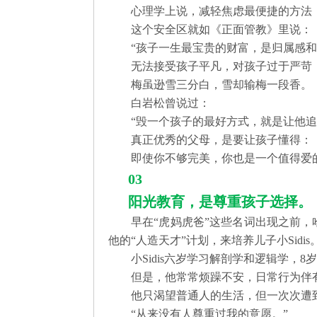
心理学上说，减轻焦虑最便捷的方法
这个安全区就如《正面管教》里说：
“孩子一生最宝贵的财富，是归属感和
无法接受孩子平凡，对孩子过于严苛
梅虽逊雪三分白，雪却输梅一段香。
白岩松曾说过：
“毁一个孩子的最好方式，就是让他追
真正优秀的父母，是要让孩子懂得：
即使你不够完美，你也是一个值得爱
03
阳光教育，是尊重孩子选择。 
早在“虎妈虎爸”这些名词出现之前，哈佛
他的“人造天才”计划，来培养儿子小Sidis
小Sidis六岁学习解剖学和逻辑学，8
但是，他常常烦躁不安，日常行为伴
他只渴望普通人的生活，但一次次遭
“从来没有人尊重过我的意愿。”