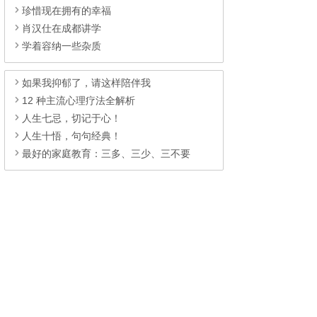
珍惜现在拥有的幸福
肖汉仕在成都讲学
学着容纳一些杂质
如果我抑郁了，请这样陪伴我
12 种主流心理疗法全解析
人生七忌，切记于心！
人生十悟，句句经典！
最好的家庭教育：三多、三少、三不要