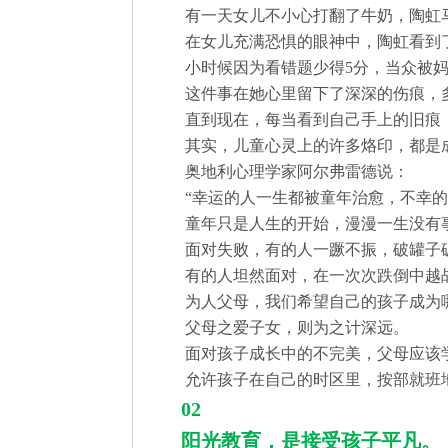
有一天女儿不小心打翻了牛奶，陶虹
在女儿充满恐惧的眼神中，陶虹看到
小时候因为看错题少得5分，当众被
这件事在她心里留下了深深的伤痕，
直到现在，每当看到自己手上的旧痕
其实，儿童心灵上的许多烙印，都是
奥地利心理学家阿尔弗雷德说：
“幸运的人一生都被童年治愈，不幸的
童年只是人生的开始，漫漫一生没有
面对失败，有的人一蹶不振，破罐子
有的人坦然面对，在一次次跌倒中越
为人父母，我们希望自己的孩子成为
父母之爱子女，则为之计深远。
面对孩子成长中的不完美，父母应该
允许孩子在自己的时区里，按部就班
02
阳光教育，是接受孩子平凡。