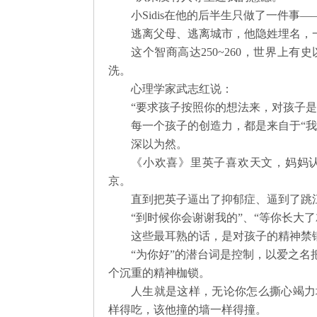
小Sidis在他的后半生只做了一件事
逃离父母、逃离城市，他隐姓埋名，
这个智商高达250~260，世界上
洗。 
心理学家武志红说：
“要求孩子按照你的想法来，对孩子是
每一个孩子的创造力，都是来自于“我
深以为然。
《小欢喜》里英子喜欢天文，妈妈
京。
直到把英子逼出了抑郁症、逼到了跳
“到时候你会谢谢我的”、“等你长大了就
这些最耳熟的话，是对孩子的精神禁
“为你好”的潜台词是控制，以爱之
个沉重的精神枷锁。
人生就是这样，无论你怎么撕心竭力
样得吃，该他撞的墙一样得撞。