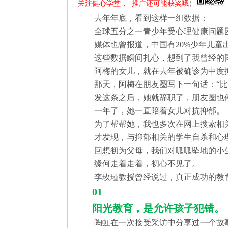
关注健心学堂，  推广还可能获奖哦
）
追
去年年底，看到这样一组数据：
求
极
全球五分之一青少年受心理健康问题
致
媒体也曾报道，中国有20%少年儿
完
这些数据瞬间扎心，想到了我曾经的
美
阿梅的女儿，就在去年被确诊为中度
那天，阿梅在朋友圈写下一句话：“比
发这条之后，她就辞职了，朋友圈也
一年了，她一直陪着女儿对抗抑郁。
为了帮帮她，我也多次在网上搜索相
才发现，与抑郁相关的学生自杀和心
回想初为父母，我们对呱呱坠地的小
缘何走着走着，初心不见了。
李玫瑾教授曾经说过，真正成功的教
01
阳光教育，是允许孩子犯错。
陶虹在一次接受采访中分享过一个故