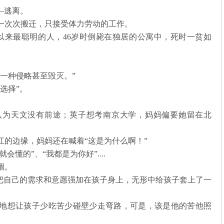
——逃离。
一次次搬迁，只接受体力劳动的工作。
有史以来最聪明的人，46岁时倒毙在独居的公寓中，死时一贫如
一种侵略甚至毁灭。”
选择”。
认为天文没有前途；英子想考南京大学，妈妈偏要她留在北
江的边缘，妈妈还在喊着“这是为什么啊！”
会懂的”、“我都是为你好”....
锢。
名把自己的需求和意愿强加在孩子身上，无形中给孩子套上了一
地想让孩子少吃苦少碰壁少走弯路，可是，该是他的苦他照