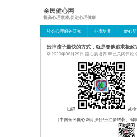
全民健心网
提高心理素质,促进心理健康
社会心理服务研究
心质培养
健心新
毁掉孩子最快的方式，就是要他追求极致
毁
2020年06月29日
心质培养
已关闭评论
掉
孩
子
最
快
的
方
式，
扫码
或搜
就
（中国全民健心网肖汉仕/王红蕾转载、编
是
要
他