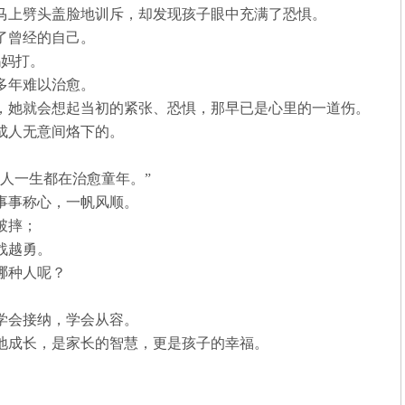
马上劈头盖脸地训斥，却发现孩子眼中充满了恐惧。
了曾经的自己。
妈妈打。
多年难以治愈。
，她就会想起当初的紧张、恐惧，那早已是心里的一道伤。
成人无意间烙下的。
人一生都在治愈童年。”
事事称心，一帆风顺。
破摔；
战越勇。
哪种人呢？
学会接纳，学会从容。
地成长，是家长的智慧，更是孩子的幸福。